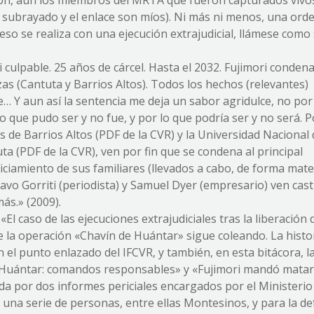
zón, aun los miembros del MRTA que fueron capturados vivo
l subrayado y el enlace son míos). Ni más ni menos, una orde
 eso se realiza con una ejecución extrajudicial, llámese como
ri culpable. 25 años de cárcel. Hasta el 2032. Fujimori conden
zas (Cantuta y Barrios Altos). Todos los hechos (relevantes)
… Y aun así la sentencia me deja un sabor agridulce, no por 
lo que pudo ser y no fue, y por lo que podría ser y no será. 
s de Barrios Altos (PDF de la CVR) y la Universidad Nacional
a (PDF de la CVR), ven por fin que se condena al principal
iciamiento de sus familiares (llevados a cabo, de forma mater
avo Gorriti (periodista) y Samuel Dyer (empresario) ven cas
ás.» (2009).
. «El caso de las ejecuciones extrajudiciales tras la liberación 
 la operación «Chavín de Huántar» sigue coleando. La histo
 el punto enlazado del IFCVR, y también, en esta bitácora, l
 Huántar: comandos responsables» y «Fujimori mandó matar 
da por dos informes periciales encargados por el Ministerio
una serie de personas, entre ellas Montesinos, y para la d