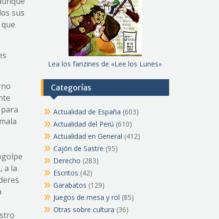
 aunque
dos sus
s que
es
Lea los fanzines de «Lee los Lunes»
rno
Categorías
nte
 para
Actualidad de España
(603)
“mala
Actualidad del Perú
(610)
Actualidad en General
(412)
Cajón de Sastre
(95)
togolpe
Derecho
(283)
 a la
Escritos
(42)
oderes
Garabatos
(129)
a
Juegos de mesa y rol
(85)
Otras sobre cultura
(36)
stro