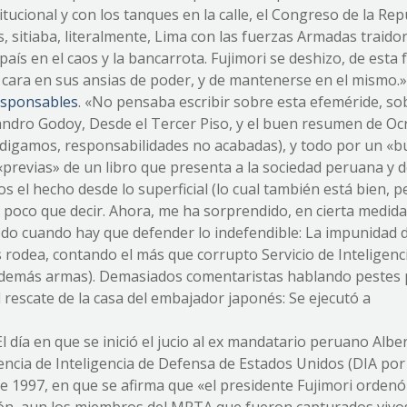
itucional y con los tanques en la calle, el Congreso de la Rep
, sitiaba, literalmente, Lima con las fuerzas Armadas traidor
país en el caos y la bancarrota. Fujimori se deshizo, de esta
 cara en sus ansias de poder, y de mantenerse en el mismo.» 
esponsables
. «No pensaba escribir sobre esta efeméride, so
ejandro Godoy, Desde el Tercer Piso, y el buen resumen de Oc
 (digamos, responsabilidades no acabadas), y todo por un «
«previas» de un libro que presenta a la sociedad peruana y 
s el hecho desde lo superficial (lo cual también está bien, 
a poco que decir. Ahora, me ha sorprendido, en cierta medida,
do cuando hay que defender lo indefendible: La impunidad 
 rodea, contando el más que corrupto Servicio de Inteligenc
s demás armas). Demasiados comentaristas hablando pestes
l rescate de la casa del embajador japonés: Se ejecutó a
«El día en que se inició el jucio al ex mandatario peruano Albe
ncia de Inteligencia de Defensa de Estados Unidos (DIA por
 de 1997, en que se afirma que «el presidente Fujimori orden