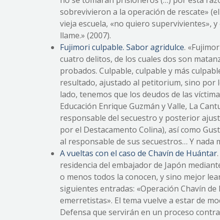
no se tomaran prisioneros (…) por esta ra
sobrevivieron a la operación de rescate» (e
vieja escuela, «no quiero supervivientes», y
llame.» (2007).
Fujimori culpable. Sabor agridulce
. «Fujimo
cuatro delitos, de los cuales dos son matan
probados. Culpable, culpable y más culpable
resultado, ajustado al petitorium, sino por 
lado, tenemos que los deudos de las víctima
Educación Enrique Guzmán y Valle, La Cantut
responsable del secuestro y posterior ajust
por el Destacamento Colina), así como Gust
al responsable de sus secuestros… Y nada m
A vueltas con el caso de Chavín de Huántar
residencia del embajador de Japón mediante
o menos todos la conocen, y sino mejor lean
siguientes entradas: «Operación Chavín de
emerretistas». El tema vuelve a estar de mo
Defensa que servirán en un proceso contra 