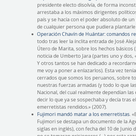
presidente electo disolvía, de forma inconst
arrestaba a los máximos dirigentes políticos
país y se hacía con el poder absoluto de un 
de cualquier persona que pudiera plantarle
Operación Chavín de Huántar: comandos r
todo tras leer la ínclita entrada de José Al
Útero de Marita, sobre los hechos básicos
noticia de Umberto Jara (partes uno y dos, 
Y otros tantos se han dedicado a recordarno
me voy a poner a enlazarlos). Esta vez tení
cerrados que somos los peruanos, sobre to
nuestras fuerzas armadas (y todo lo que las
Nacional, del cual realmente dependían la
decir lo que ya se sospechaba y decía tras e
emerretistas rendidos.» (2007).
Fujimori mandó matar a los emerretistas
. 
Fujimori se destapa un documento de la Age
siglas en inglés), con fecha del 10 de Junio