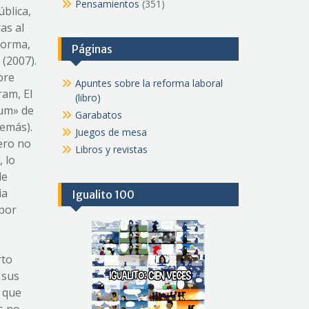
Pensamientos
(351)
ública,
as al
 forma,
Páginas
(2007).
bre
Apuntes sobre la reforma laboral
ram, El
(libro)
bum» de
Garabatos
demás).
Juegos de mesa
pero no
Libros y revistas
 lo
de
ia
Igualito 100
 por
rto
 sus
ó que