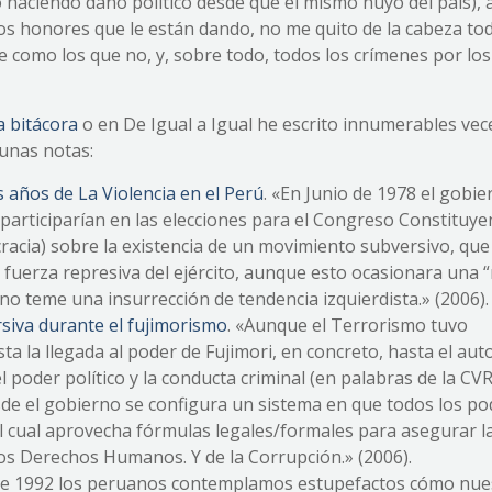
do haciendo daño político desde que él mismo huyó del país),
los honores que le están dando, no me quito de la cabeza to
e como los que no, y, sobre todo, todos los crímenes por lo
a bitácora
o en De Igual a Igual he escrito innumerables vec
gunas notas:
años de La Violencia en el Perú
. «En Junio de 1978 el gobie
ue participarían en las elecciones para el Congreso Constituye
racia) sobre la existencia de un movimiento subversivo, que
 fuerza represiva del ejército, aunque esto ocasionara una 
rno teme una insurrección de tendencia izquierdista.» (2006).
siva durante el fujimorismo
. «Aunque el Terrorismo tuvo
ta la llegada al poder de Fujimori, en concreto, hasta el au
 poder político y la conducta criminal (en palabras de la CVR,
sde el gobierno se configura un sistema en que todos los p
 el cual aprovecha fórmulas legales/formales para asegurar l
los Derechos Humanos. Y de la Corrupción.» (2006).
il de 1992 los peruanos contemplamos estupefactos cómo nue