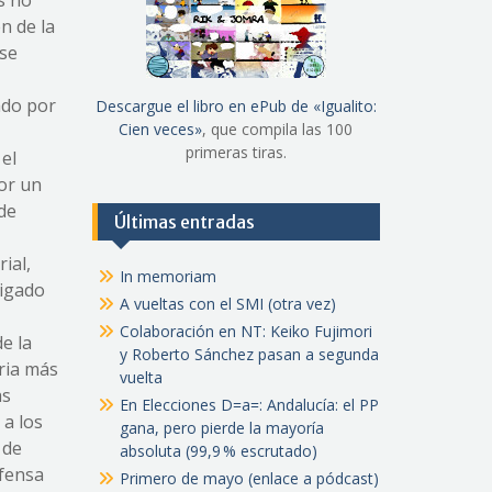
s no
n de la
 se
ado por
Descargue el libro en ePub de «Igualito:
Cien veces»
, que compila las 100
primeras tiras.
el
Por un
 de
Últimas entradas
ial,
In memoriam
tigado
A vueltas con el SMI (otra vez)
Colaboración en NT: Keiko Fujimori
de la
y Roberto Sánchez pasan a segunda
ria más
vuelta
as
En Elecciones D=a=: Andalucía: el PP
a los
gana, pero pierde la mayoría
 de
absoluta (99,9 % escrutado)
efensa
Primero de mayo (enlace a pódcast)