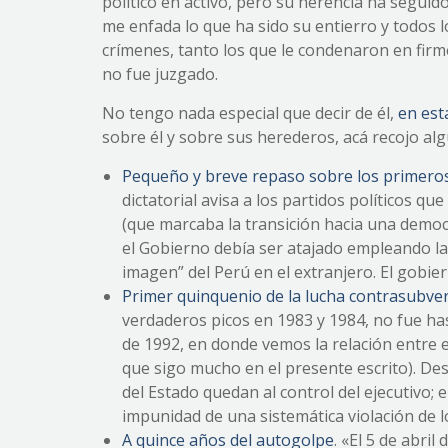
político en activo, pero su herencia ha segui
me enfada lo que ha sido su entierro y todos 
crímenes, tanto los que le condenaron en firm
no fue juzgado.
No tengo nada especial que decir de él,
en est
sobre él y sobre sus herederos, acá recojo al
Pequeño y breve repaso sobre los primeros 
dictatorial avisa a los partidos políticos q
(que marcaba la transición hacia una democ
el Gobierno debía ser atajado empleando la
imagen” del Perú en el extranjero. El gobie
Primer quinquenio de la lucha contrasubver
verdaderos picos en 1983 y 1984, no fue has
de 1992, en donde vemos la relación entre el
que sigo mucho en el presente escrito). De
del Estado quedan al control del ejecutivo;
impunidad de una sistemática violación de 
A quince años del autogolpe
. «El 5 de abr