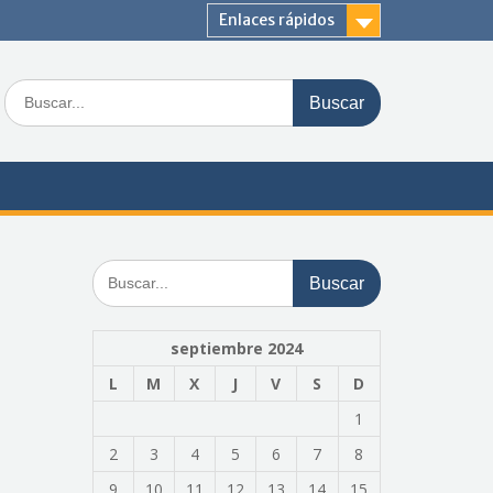
Enlaces rápidos
Buscar:
Buscar:
septiembre 2024
L
M
X
J
V
S
D
1
2
3
4
5
6
7
8
9
10
11
12
13
14
15