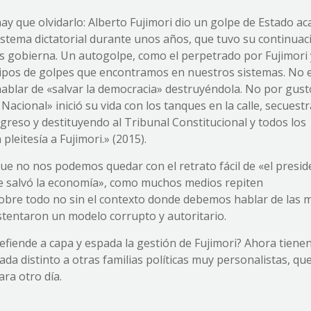
hay que olvidarlo: Alberto Fujimori dio un golpe de Estado a
istema dictatorial durante unos años, que tuvo su continuac
os gobierna. Un autogolpe, como el perpetrado por Fujimori 
tipos de golpes que encontramos en nuestros sistemas. No 
 hablar de «salvar la democracia» destruyéndola. No por gust
cional» inició su vida con los tanques en la calle, secuest
ngreso y destituyendo al Tribunal Constitucional y todos los
pleitesía a Fujimori.» (2015).
ue no nos podemos quedar con el retrato fácil de «el presid
que salvó la economía», como muchos medios repiten
sobre todo no sin el contexto donde debemos hablar de las 
stentaron un modelo corrupto y autoritario.
efiende a capa y espada la gestión de Fujimori? Ahora tiene
ada distinto a otras familias políticas muy personalistas, qu
ara otro día.