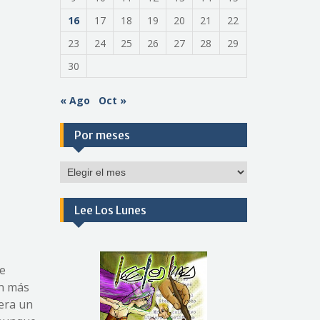
16
17
18
19
20
21
22
23
24
25
26
27
28
29
30
« Ago
Oct »
Por meses
Por
meses
Lee Los Lunes
le
en más
 era un