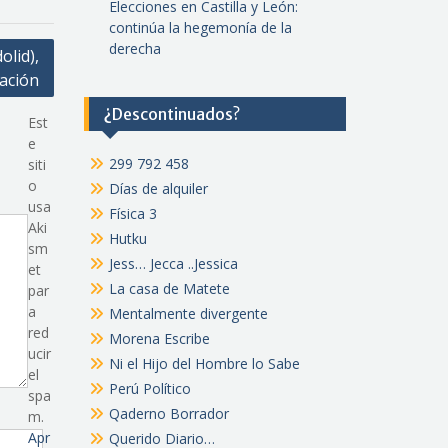
Elecciones en Castilla y León:
continúa la hegemonía de la
derecha
olid),
ación
¿Descontinuados?
Est
e
299 792 458
siti
o
Días de alquiler
usa
Física 3
Aki
Hutku
sm
Jess… Jecca ..Jessica
et
La casa de Matete
par
a
Mentalmente divergente
red
Morena Escribe
ucir
Ni el Hijo del Hombre lo Sabe
el
Perú Político
spa
Qaderno Borrador
m.
Apr
Querido Diario…