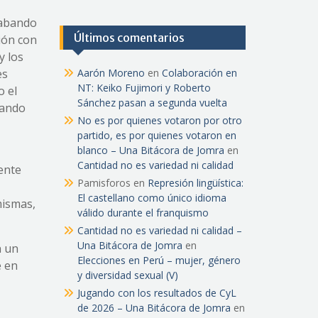
cabando
Últimos comentarios
ión con
y los
es
Aarón Moreno
en
Colaboración en
NT: Keiko Fujimori y Roberto
o el
Sánchez pasan a segunda vuelta
rando
No es por quienes votaron por otro
partido, es por quienes votaron en
blanco – Una Bitácora de Jomra
en
Cantidad no es variedad ni calidad
ente
Pamisforos
en
Represión lingüística:
El castellano como único idioma
mismas,
válido durante el franquismo
Cantidad no es variedad ni calidad –
Una Bitácora de Jomra
en
n un
Elecciones en Perú – mujer, género
e en
y diversidad sexual (V)
Jugando con los resultados de CyL
de 2026 – Una Bitácora de Jomra
en