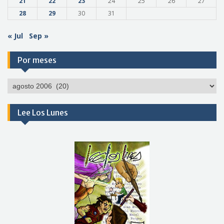
21
22
23
24
25
26
27
28
29
30
31
« Jul
Sep »
Por meses
Por
meses
Lee Los Lunes