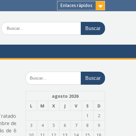
Enlaces rápidos
Buscar:
Buscar:
agosto 2026
L
M
X
J
V
S
D
 Tratado
1
2
mbre de
3
4
5
6
7
8
9
ás de 6
10
11
12
13
14
15
16