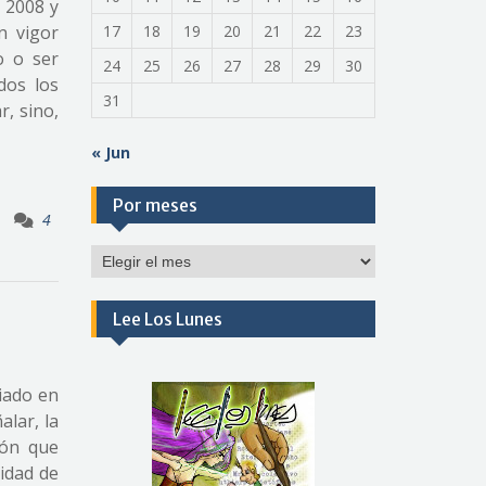
e 2008 y
n vigor
17
18
19
20
21
22
23
o o ser
24
25
26
27
28
29
30
dos los
31
r, sino,
« Jun
Por meses
4
Por
meses
Lee Los Lunes
iado en
alar, la
hón que
uidad de