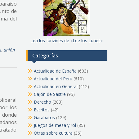
paraíso
unto de
ema del
Lea los fanzines de «Lee los Lunes»
n
,
unión
Categorías
Actualidad de España
(603)
Actualidad del Perú
(610)
Actualidad en General
(412)
Cajón de Sastre
(95)
oliberal
Derecho
(283)
por los
Escritos
(42)
s donde
Garabatos
(129)
udadanos
Juegos de mesa y rol
(85)
tratado
Otras sobre cultura
(36)