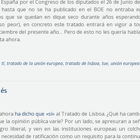
en España por el Congreso de los diputados el 26 de Junio d
o hasta que no se ha publicado en el BOE no entraba e
dos que se quedan en dique seco durante años esperand
luso peor), en concreto este tratado entrará en vigor a to
iciembre del presente año… Pero de esto no les quería habla
ta ahora.
,
tl
,
tratado de la unión europea
,
tratado de lisboa
,
tue
,
unión europea
dés
a ahora
ha dicho que «sí»
al Tratado de Lisboa. ¿Qué ha camb
e la opinión pública varíe? Por un lado, se apresuran a señ
gro liberal, y ven en las instituciones europeas un colc
necesidad de ratificación como un requisito para la contin