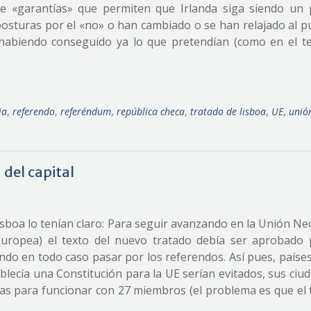
 de «garantías» que permiten que Irlanda siga siendo un 
osturas por el «no» o han cambiado o se han relajado al p
habiendo conseguido ya lo que pretendían (como en el t
ia
,
referendo
,
referéndum
,
república checa
,
tratado de lisboa
,
UE
,
unió
 del capital
sboa lo tenían claro: Para seguir avanzando en la Unión Ne
ropea) el texto del nuevo tratado debía ser aprobado 
do en todo caso pasar por los referendos. Así pues, paíse
ablecía una Constitución para la UE serían evitados, sus ci
as para funcionar con 27 miembros (el problema es que el 