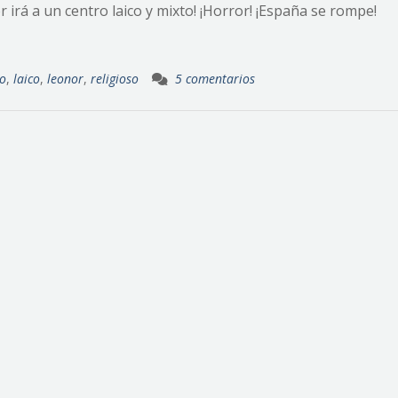
r irá a un centro laico y mixto! ¡Horror! ¡España se rompe!
mo
,
laico
,
leonor
,
religioso
5 comentarios