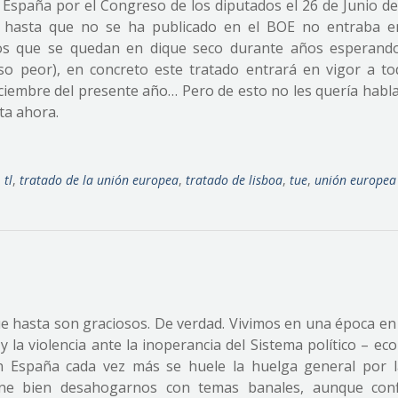
en España por el Congreso de los diputados el 26 de Junio d
o hasta que no se ha publicado en el BOE no entraba e
dos que se quedan en dique seco durante años esperand
luso peor), en concreto este tratado entrará en vigor a to
iciembre del presente año… Pero de esto no les quería habla
ta ahora.
,
tl
,
tratado de la unión europea
,
tratado de lisboa
,
tue
,
unión europea
ue hasta son graciosos. De verdad. Vivimos en una época en
 y la violencia ante la inoperancia del Sistema político – e
 España cada vez más se huele la huelga general por la
iene bien desahogarnos con temas banales, aunque confl