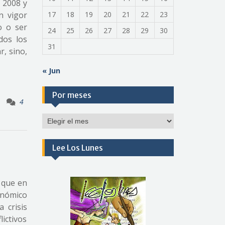
e 2008 y
n vigor
17
18
19
20
21
22
23
o o ser
24
25
26
27
28
29
30
dos los
31
r, sino,
« Jun
Por meses
4
Por
meses
Lee Los Lunes
 que en
conómico
 crisis
ictivos