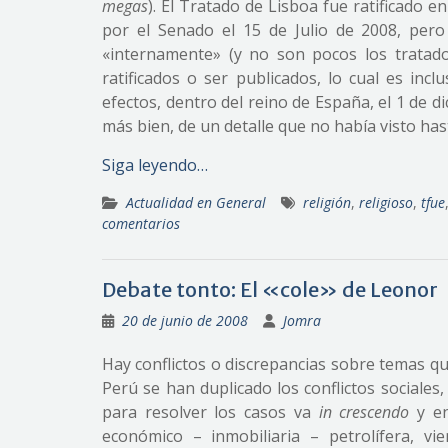
megas
). El Tratado de Lisboa fue ratificado 
por el Senado el 15 de Julio de 2008, per
«internamente» (y no son pocos los trata
ratificados o ser publicados, lo cual es inc
efectos, dentro del reino de España, el 1 de d
más bien, de un detalle que no había visto has
Siga leyendo…
Actualidad en General
religión
,
religioso
,
tfue
comentarios
Debate tonto: El «cole» de Leonor
20 de junio de 2008
Jomra
Hay conflictos o discrepancias sobre temas q
Perú se han duplicado los conflictos sociales,
para resolver los casos va
in crescendo
y en
económico – inmobiliaria – petrolífera, v