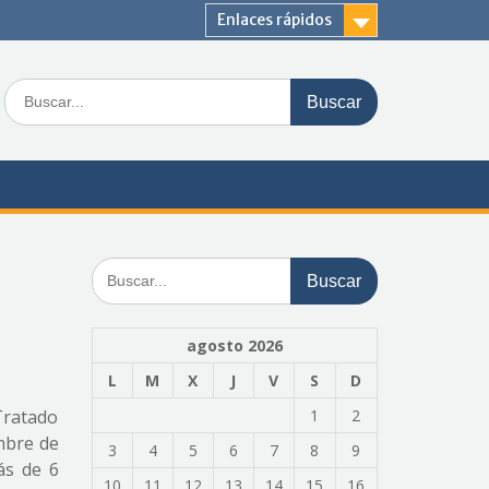
Enlaces rápidos
Buscar:
Buscar:
agosto 2026
L
M
X
J
V
S
D
 Tratado
1
2
mbre de
3
4
5
6
7
8
9
ás de 6
10
11
12
13
14
15
16