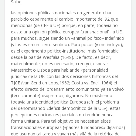
Salud
las opiniones públicas nacionales en general no han
percibido cabalmente el cambio importante del 92 que
mencionas (de CEE a UE) porque, en parte, todavía no
existe una opinión pública europea (transnacional). la UE,
para muchos, sigue siendo un «animal político» indefinido
(y los es en un cierto sentido). Para pocos (y me incluyo),
es el experimento político-institucional más formidable
desde la paz de Wesfalia (1648). De facto, es decir,
materialmente, no es necesario, creo yo, esperar
Maastricht o Lisboa para hablar de «personalidad
jurídica» de la UE: con las dos decisiones históricas del
TJCE (van Gend en Loos,1962; Costa vs. Enel, 1964) el
efecto directo del ordenamiento comunitario ya se volvió
(técnicamente) «supremo», digamos. No existiendo
todavía una identidad política Europea (cfr. el problema
del denominando «deficit democrático de la UE»), estas
percepciones nacionales parciales no tendrán nunca
forma unitaria. Para tal objetivo se necesitan elites
transnacionales europeas («padres fundadores» digamos)
que asuman tal tarea y vayan más allá de la retórica de