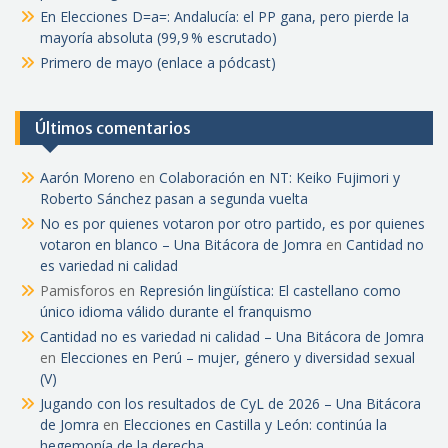
En Elecciones D=a=: Andalucía: el PP gana, pero pierde la
mayoría absoluta (99,9 % escrutado)
Primero de mayo (enlace a pódcast)
Últimos comentarios
Aarón Moreno
en
Colaboración en NT: Keiko Fujimori y
Roberto Sánchez pasan a segunda vuelta
No es por quienes votaron por otro partido, es por quienes
votaron en blanco – Una Bitácora de Jomra
en
Cantidad no
es variedad ni calidad
Pamisforos
en
Represión lingüística: El castellano como
único idioma válido durante el franquismo
Cantidad no es variedad ni calidad – Una Bitácora de Jomra
en
Elecciones en Perú – mujer, género y diversidad sexual
(V)
Jugando con los resultados de CyL de 2026 – Una Bitácora
de Jomra
en
Elecciones en Castilla y León: continúa la
hegemonía de la derecha