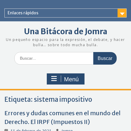
Saltar
al
Enlaces rápidos
contenido
Una Bitácora de Jomra
Un pequeño espacio para la expresión, el debate, y hacer
bulla… sobre todo mucha bulla.
Buscar:
Menú
Etiqueta:
sistema impositivo
Errores y dudas comunes en el mundo del
Derecho. El IRPF (Impuestos II)
11 de febrero de 2021
Jomra