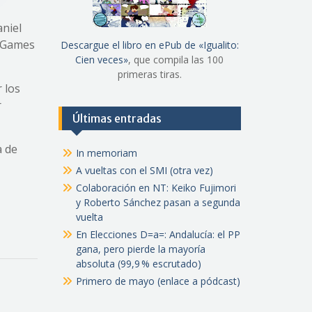
aniel
e Games
Descargue el libro en ePub de «Igualito:
Cien veces»
, que compila las 100
primeras tiras.
 los
r
Últimas entradas
a de
In memoriam
A vueltas con el SMI (otra vez)
Colaboración en NT: Keiko Fujimori
y Roberto Sánchez pasan a segunda
vuelta
En Elecciones D=a=: Andalucía: el PP
gana, pero pierde la mayoría
absoluta (99,9 % escrutado)
Primero de mayo (enlace a pódcast)