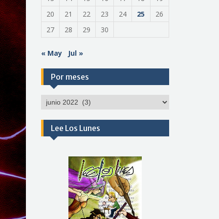
20
21
22
23
24
25
26
27
28
29
30
« May
Jul »
Por meses
Por
meses
Lee Los Lunes