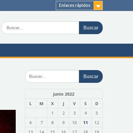
Enlaces rápidos
Buscar:
Buscar:
junio 2022
L
M
X
J
V
S
D
1
2
3
4
5
6
7
8
9
10
11
12
13
14
15
16
17
18
19