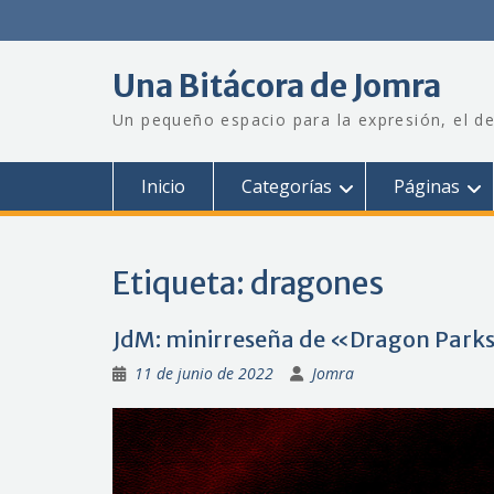
Saltar
al
contenido
Una Bitácora de Jomra
Un pequeño espacio para la expresión, el de
Inicio
Categorías
Páginas
Etiqueta:
dragones
JdM: minirreseña de «Dragon Park
11 de junio de 2022
Jomra