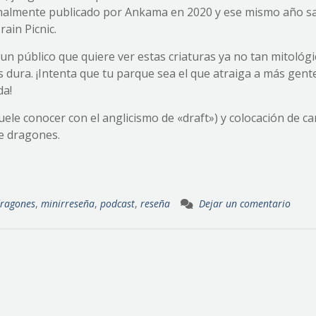
nalmente publicado por Ankama en 2020 y ese mismo año sa
ain Picnic.
 público que quiere ver estas criaturas ya no tan mitológi
s dura. ¡Intenta que tu parque sea el que atraiga a más gent
da!
uele conocer con el anglicismo de «draft») y colocación de ca
e dragones.
ragones
,
minirreseña
,
podcast
,
reseña
Dejar un comentario