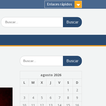
Enlaces rápidos
Buscar:
Buscar:
agosto 2026
L
M
X
J
V
S
D
1
2
3
4
5
6
7
8
9
10
11
12
13
14
15
16