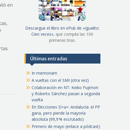
lió en
cas,
Descargue el libro en ePub de «Igualito:
e
Cien veces»
, que compila las 100
primeras tiras.
rtas
Últimas entradas
In memoriam
A vueltas con el SMI (otra vez)
Colaboración en NT: Keiko Fujimori
y Roberto Sánchez pasan a segunda
vuelta
En Elecciones D=a=: Andalucía: el PP
gana, pero pierde la mayoría
absoluta (99,9 % escrutado)
Primero de mayo (enlace a pódcast)