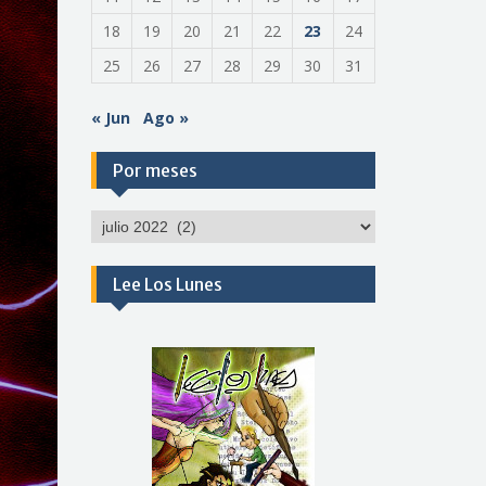
18
19
20
21
22
23
24
25
26
27
28
29
30
31
« Jun
Ago »
Por meses
Por
meses
Lee Los Lunes