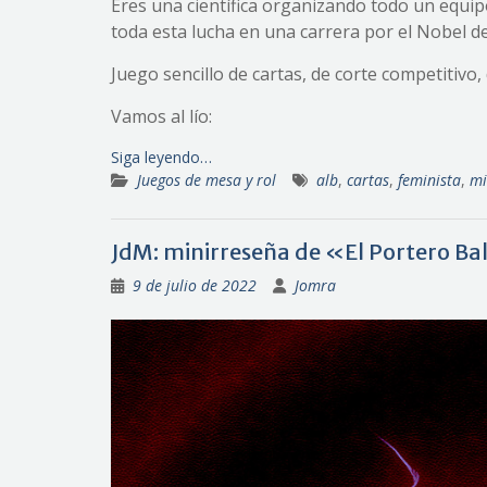
Eres una científica organizando todo un equip
toda esta lucha en una carrera por el Nobel d
Juego sencillo de cartas, de corte competitivo,
Vamos al lío:
Siga leyendo…
Juegos de mesa y rol
alb
,
cartas
,
feminista
,
mi
JdM: minirreseña de «El Portero 
9 de julio de 2022
Jomra