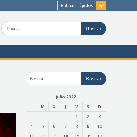
Enlaces rápidos
Buscar:
Buscar:
julio 2022
L
M
X
J
V
S
D
1
2
3
4
5
6
7
8
9
10
11
12
13
14
15
16
17