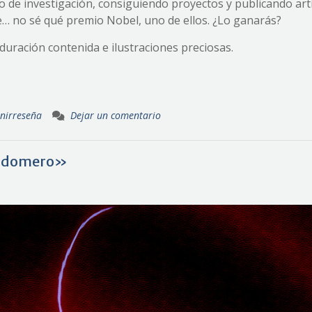
o de investigación, consiguiendo proyectos y publicando artí
e… no sé qué premio Nobel, uno de ellos. ¿Lo ganarás?
 duración contenida e ilustraciones preciosas.
nirreseña
Dejar un comentario
Baldomero»