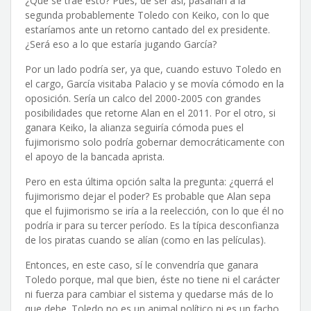
¿Qué se trae esto? Pues, de ser así, pasarían a la
segunda probablemente Toledo con Keiko, con lo que
estaríamos ante un retorno cantado del ex presidente.
¿Será eso a lo que estaría jugando García?
Por un lado podría ser, ya que, cuando estuvo Toledo en
el cargo, García visitaba Palacio y se movía cómodo en la
oposición. Sería un calco del 2000-2005 con grandes
posibilidades que retorne Alan en el 2011. Por el otro, si
ganara Keiko, la alianza seguiría cómoda pues el
fujimorismo solo podría gobernar democráticamente con
el apoyo de la bancada aprista.
Pero en esta última opción salta la pregunta: ¿querrá el
fujimorismo dejar el poder? Es probable que Alan sepa
que el fujimorismo se iría a la reelección, con lo que él no
podría ir para su tercer período. Es la típica desconfianza
de los piratas cuando se alían (como en las películas).
Entonces, en este caso, sí le convendría que ganara
Toledo porque, mal que bien, éste no tiene ni el carácter
ni fuerza para cambiar el sistema y quedarse más de lo
que debe. Toledo no es un animal político ni es un facho.