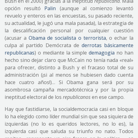
Bush en el 2000) gracias a la ineptitud
republicana
. Mala
opción resultó
Palin
(aunque al comienzo levantó
revuelo y enteros en las encuestas, su pasado reciente,
su actualidad, le jugó una mala pasada), la estrategia de
la descalificación personal por cualquier cuestión
(acusar a
Obama de socialista o terrorista
, o echar la
culpa al partido Demócrata de
derrotas básicamente
republicanas
) o mediante la simple
demagogia
no han
hecho sino dejar claro que McCain no tenía nada «real»
para ofrecer, distinto a Bush y el fracaso total de su
administración (¡si al menos se hubiesen dado cuenta
hace cuatro años!)… Si Obama gana será por su
asombrosa campaña mercadotécnica y por la propia
ineptitud electoral de los
republicanos
en ese campo.
Hay que fastidiarse, la socialdemocracia casi en bloque
lo ha elegido como líder mundial sin que sea siquiera de
izquierdas (no lo es queridos lectores, no lo es), la
izquierda casi que saluda su triunfo no nato. Todos