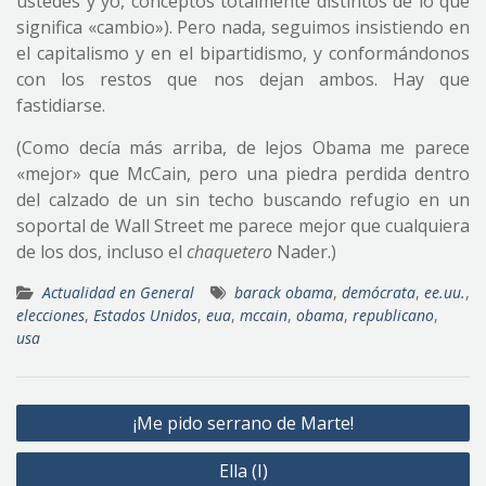
ustedes y yo, conceptos totalmente distintos de lo que
significa «cambio»). Pero nada, seguimos insistiendo en
el capitalismo y en el bipartidismo, y conformándonos
con los restos que nos dejan ambos. Hay que
fastidiarse.
(Como decía más arriba, de lejos Obama me parece
«mejor» que McCain, pero una piedra perdida dentro
del calzado de un sin techo buscando refugio en un
soportal de Wall Street me parece mejor que cualquiera
de los dos, incluso el
chaquetero
Nader.)
Actualidad en General
barack obama
,
demócrata
,
ee.uu.
,
elecciones
,
Estados Unidos
,
eua
,
mccain
,
obama
,
republicano
,
usa
Navegación
¡Me pido serrano de Marte!
de
Ella (I)
entradas