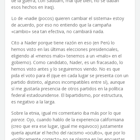
de la guerra, con Saddam, mal que bien, no se daban
esos hechos en Iraq).
Lo de «nadie (pocos) quieren cambiar el sistema» estoy
de acuerdo, por eso no entiendo que la campaña
«cambio» sea tan efectiva, no cambiará nada.
Cito a Nader porque tiene razón en eso (en Perú lo
hemos visto en las últimas elecciones presidenciales,
eligiendo al «menos malo» tenemos a un «malo» en el
gobierno). Como candidato, Nader, es un fracasado, lo
hemos visto antes y lo seguiremos viendo. No es que
pida el voto para él (que en cada lugar se presenta con un
partido distinto, algunos incompatibles entre sí), aunque
sí me gustaría presencia de otros partidos en la política
federal estadounidense. El bipartidismo, por estructura,
es negativo a la larga.
Sobre la etnia, igual mi comentario iba más por lo que
parece
. Ojo, cuando hablo de la experiencia californiana
(creo que era ese lugar, igual me equivoco) justamente
quería apuntar el hecho del racismo «oculto», que por lo
«políticamente correcto» no se plasma en las encuestas,