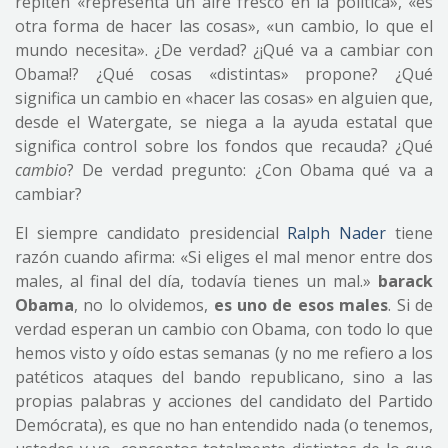
repiten «representa un aire fresco en la política», «es
otra forma de hacer las cosas», «un cambio, lo que el
mundo necesita». ¿De verdad? ¿¡Qué va a cambiar con
Obama!? ¿Qué cosas «distintas» propone? ¿Qué
significa un cambio en «hacer las cosas» en alguien que,
desde el Watergate, se niega a la ayuda estatal que
significa control sobre los fondos que recauda? ¿Qué
cambio
? De verdad pregunto: ¿Con Obama qué va a
cambiar?
El siempre candidato presidencial
Ralph Nader
tiene
razón cuando afirma: «Si eliges el mal menor entre dos
males, al final del día, todavía tienes un mal.»
barack
Obama
, no lo olvidemos,
es uno de esos males
. Si de
verdad esperan un cambio con Obama, con todo lo que
hemos visto y oído estas semanas (y no me refiero a los
patéticos ataques del bando republicano, sino a las
propias palabras y acciones del candidato del Partido
Demócrata), es que no han entendido nada (o tenemos,