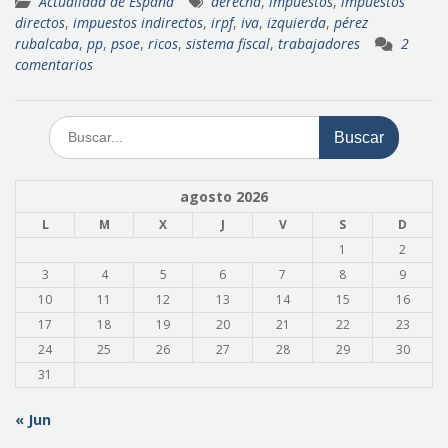
Actualidad de España
derecha
,
impuestos
,
impuestos
directos
,
impuestos indirectos
,
irpf
,
iva
,
izquierda
,
pérez
rubalcaba
,
pp
,
psoe
,
ricos
,
sistema fiscal
,
trabajadores
2
comentarios
Buscar:
agosto 2026
L
M
X
J
V
S
D
1
2
3
4
5
6
7
8
9
10
11
12
13
14
15
16
17
18
19
20
21
22
23
24
25
26
27
28
29
30
31
« Jun