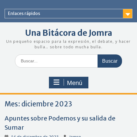
Saltar
al
Enlaces rápidos
contenido
Una Bitácora de Jomra
Un pequeño espacio para la expresión, el debate, y hacer
bulla… sobre todo mucha bulla.
Buscar:
Menú
Mes:
diciembre 2023
Apuntes sobre Podemos y su salida de
Sumar
14 de diciembre de 2023
Jomra