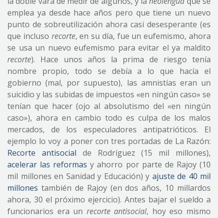
la doble vara de medir de algunos, y la
neolengua
que se
emplea ya desde hace años pero que tiene un nuevo
punto de sobreutilización ahora casi desesperante (es
que incluso
recorte
, en su día, fue un eufemismo, ahora
se usa un nuevo eufemismo para evitar el ya maldito
recorte
). Hace unos años la prima de riesgo tenía
nombre propio, todo se debía a lo que hacía el
gobierno (mal, por supuesto), las amnistías eran un
suicidio y las subidas de impuestos «en ningún caso» se
tenían que hacer (ojo al absolutismo del «en ningún
caso»), ahora en cambio todo es culpa de los malos
mercados, de los especuladores antipatrióticos. El
ejemplo lo voy a poner con tres portadas de La Razón:
Recorte antisocial
de Rodríguez (15 mil millones),
acelerar las reformas
y ahorro por parte de Rajoy (10
mil millones en Sanidad y Educación) y
ajuste de 40 mil
millones
también de Rajoy (en dos años, 10 millardos
ahora, 30 el próximo ejercicio). Antes bajar el sueldo a
funcionarios era un
recorte antisocial
, hoy eso mismo