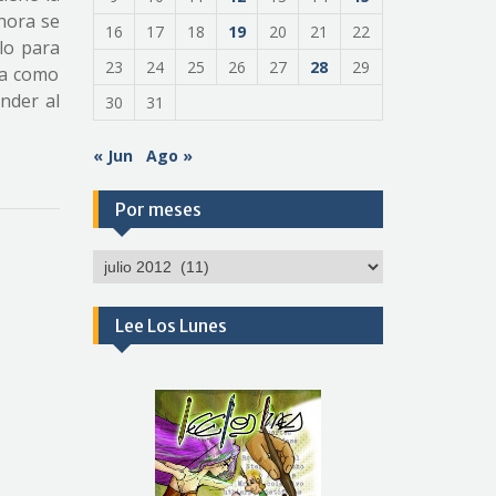
hora se
16
17
18
19
20
21
22
olo para
23
24
25
26
27
28
29
la como
nder al
30
31
« Jun
Ago »
Por meses
Por
meses
Lee Los Lunes