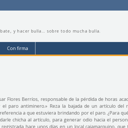
bate, y hacer bulla… sobre todo mucha bulla.
Con firma
ar Flores Berríos, responsable de la pérdida de horas aca
el paro antiminero.» Reza la bajada de un artículo del r
 referencia a que estuviera brindando por el paro. ¿Para qu
 darle chicha al artículo, para generar odio hacia el person
 registrada hace unos días en un local cajamarquino, que t