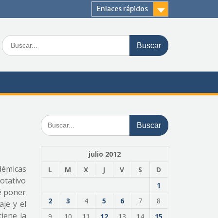
Enlaces rápidos
Buscar:
Buscar:
julio 2012
démicas
L
M
X
J
V
S
D
otativo
1
é poner
2
3
4
5
6
7
8
aje y el
iene la
9
10
11
12
13
14
15