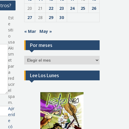
tros?
20
21
22
23
24
25
26
27
28
29
30
Est
e
siti
« Mar
May »
o
usa
Por meses
Aki
sm
Por
et
meses
par
a
Lee Los Lunes
red
ucir
el
spa
m.
Apr
end
e
có