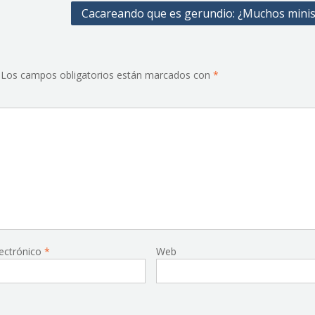
Cacareando que es gerundio: ¿Muchos minis
Los campos obligatorios están marcados con
*
lectrónico
*
Web