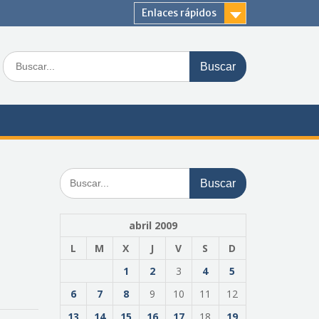
Enlaces rápidos
Buscar:
Buscar:
abril 2009
L
M
X
J
V
S
D
1
2
3
4
5
6
7
8
9
10
11
12
13
14
15
16
17
18
19