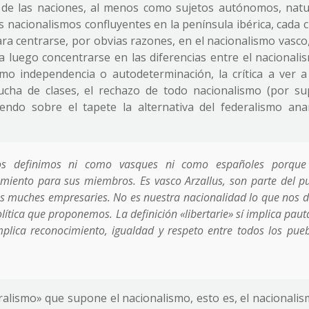
ia de las naciones, al menos como sujetos autónomos, natu
s nacionalismos confluyentes en la península ibérica, cada 
para centrarse, por obvias razones, en el nacionalismo vasc
a luego concentrarse en las diferencias entre el nacionali
mo independencia o autodeterminación, la crítica a ver a
ha de clases, el rechazo de todo nacionalismo (por su
endo sobre el tapete la alternativa del federalismo anar
os definimos ni como vasques ni como españoles porque
miento para sus miembros. Es vasco Arzallus, son parte del p
s muches empresaries. No es nuestra nacionalidad lo que nos d
olítica que proponemos. La definición «libertarie» sí implica paut
mplica reconocimiento, igualdad y respeto entre todos los pueb
ralismo» que supone el nacionalismo, esto es, el nacionalis