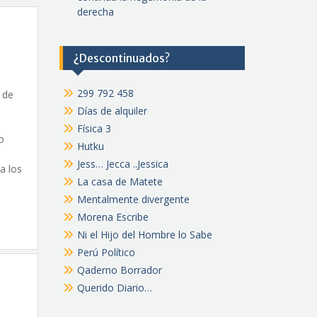
derecha
¿Descontinuados?
299 792 458
r de
Días de alquiler
Física 3
o
Hutku
Jess… Jecca ..Jessica
a los
La casa de Matete
Mentalmente divergente
Morena Escribe
Ni el Hijo del Hombre lo Sabe
Perú Político
Qaderno Borrador
Querido Diario…