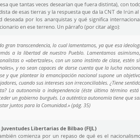
esa que tantas veces desearían que fuera distinta), con tod
dista de esas tierras y la respuesta que da la CNT de Irún a
dad deseada por los anarquistas y qué significa internacion
cionario en ese terreno. Un párrafo (por citar algo):
do gran transcendencia, lo cual lamentamos, ya que esa ideolog
amás a la libertad de nuestro Pueblo. Lamentamos asimismo
nalistas o «abertzales», con un sano instinto de clase, estén s
nales», y no sean capaces de darse cuenta que la lucha naciona
ase y que plantear la emancipación nacional supone un objetiv
ajadores, cuando sus intereses son irreconciliables. ¿Tiene sentid
sta? La autonomía o independencia (éste último término est
nceder un gobierno burgués. La auténtica autonomía tiene que sal
star juntos para la Comunidad.» (pág. 35)
s Juventudes Libertarias de Bilbao (FIJL)
también comienza por un repaso de qué es el nacionalism