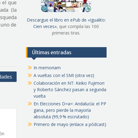
 el que
ada (la
úsqueda
Descargue el libro en ePub de «Igualito:
 (uno de
Cien veces»
, que compila las 100
primeras tiras.
Últimas entradas
In memoriam
A vueltas con el SMI (otra vez)
dades
Colaboración en NT: Keiko Fujimori
y Roberto Sánchez pasan a segunda
vuelta
En Elecciones D=a=: Andalucía: el PP
gana, pero pierde la mayoría
absoluta (99,9 % escrutado)
Primero de mayo (enlace a pódcast)
ión