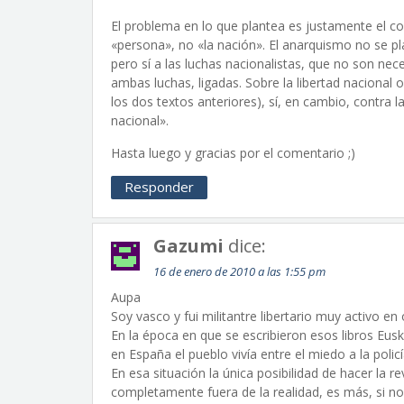
El problema en lo que plantea es justamente el col
«persona», no «la nación». El anarquismo no se pla
pero sí a las luchas nacionalistas, que no son nec
ambas luchas, ligadas. Sobre la libertad nacional
los dos textos anteriores), sí, en cambio, contra 
nacional».
Hasta luego y gracias por el comentario ;)
Responder
Gazumi
dice:
16 de enero de 2010 a las 1:55 pm
Aupa
Soy vasco y fui militantre libertario muy activo 
En la época en que se escribieron esos libros Eus
en España el pueblo vivía entre el miedo a la polic
En esa situación la única posibilidad de hacer la 
completamente fuera de la realidad, es más, si no