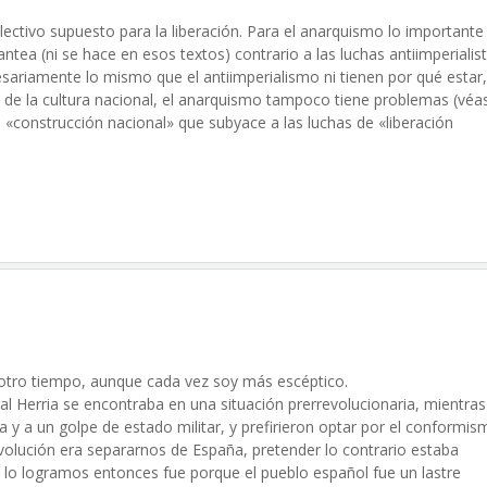
ectivo supuesto para la liberación. Para el anarquismo lo importante 
ntea (ni se hace en esos textos) contrario a las luchas antiimperialist
esariamente lo mismo que el antiimperialismo ni tienen por qué estar,
 o de la cultura nacional, el anarquismo tampoco tiene problemas (véa
la «construcción nacional» que subyace a las luchas de «liberación
en otro tiempo, aunque cada vez soy más escéptico.
kal Herria se encontraba en una situación prerrevolucionaria, mientra
ía y a un golpe de estado militar, y prefirieron optar por el conformis
revolución era separarnos de España, pretender lo contrario estaba
 lo logramos entonces fue porque el pueblo español fue un lastre