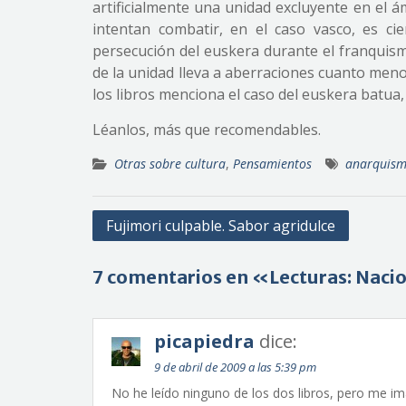
artificialmente una unidad excluyente en el 
intentan combatir, en el caso vasco, es ci
persecución del euskera durante el franquis
de la unidad lleva a aberraciones cuanto menos
los libros menciona el caso del euskera batua,
Léanlos, más que recomendables.
Otras sobre cultura
,
Pensamientos
anarquis
Navegación
Fujimori culpable. Sabor agridulce
de
entradas
7 comentarios en «Lecturas: Nac
picapiedra
dice:
9 de abril de 2009 a las 5:39 pm
No he leído ninguno de los dos libros, pero me im