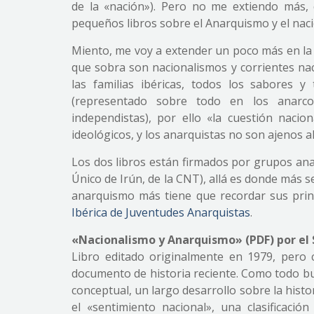
de la «nación»). Pero no me extiendo más,
pequeños libros sobre el Anarquismo y el nac
Miento, me voy a extender un poco más en la 
que sobra son nacionalismos y corrientes nac
las familias ibéricas, todos los sabores y
(representado sobre todo en los anarco-a
independistas), por ello «la cuestión naci
ideológicos, y los anarquistas no son ajenos a
Los dos libros están firmados por grupos anar
Único de Irún, de la CNT), allá es donde más s
anarquismo más tiene que recordar sus princ
Ibérica de Juventudes Anarquistas
.
«Nacionalismo y Anarquismo» (PDF) por el S
Libro editado originalmente en 1979, pero 
documento de historia reciente. Como todo bue
conceptual, un largo desarrollo sobre la hist
el «sentimiento nacional», una clasificació