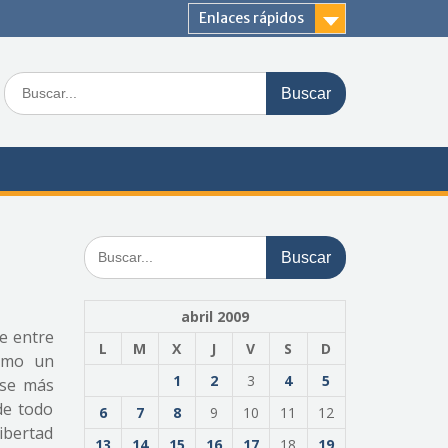
Enlaces rápidos
Buscar:
Buscar:
abril 2009
e entre
L
M
X
J
V
S
D
como un
1
2
3
4
5
ase más
de todo
6
7
8
9
10
11
12
libertad
13
14
15
16
17
18
19