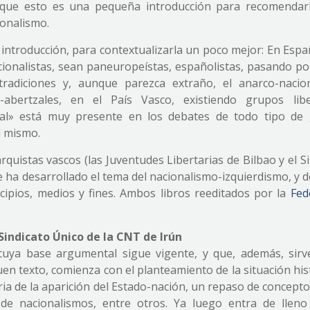
 que esto es una pequeña introducción para recomendar
ionalismo.
introducción, para contextualizarla un poco mejor: En Espa
ionalistas, sean paneuropeístas, españolistas, pasando po
 tradiciones y, aunque parezca extraño, el anarco-nacio
bertzales, en el País Vasco, existiendo grupos libe
onal» está muy presente en los debates de todo tipo de
l mismo.
quistas vascos (las Juventudes Libertarias de Bilbao y el S
e ha desarrollado el tema del nacionalismo-izquierdismo, y 
ipios, medios y fines. Ambos libros reeditados por la
Fed
indicato Único de la CNT de Irún
cuya base argumental sigue vigente, y que, además, sir
n texto, comienza con el planteamiento de la situación his
oria de la aparición del Estado-nación, un repaso de concep
n de nacionalismos, entre otros. Ya luego entra de lleno