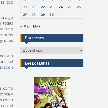
les dos
20
21
22
23
24
25
26
27
28
29
30
ña algo
r todas
« Mar
May »
nalismo
rtarios
Por meses
 grupos
Por
meses
indicato
donde el
Lee Los Lunes
eración
ve como
tórica y
tos como
 con el