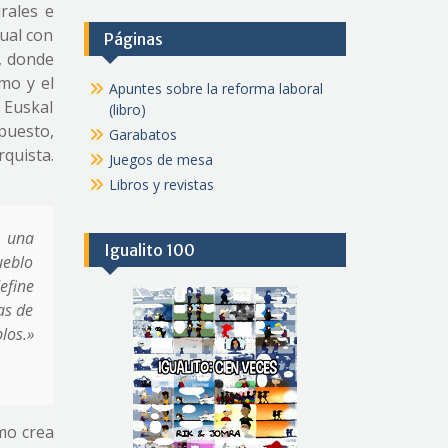
rales e
cual con
Páginas
o, donde
smo y el
Apuntes sobre la reforma laboral
 Euskal
(libro)
puesto,
Garabatos
quista.
Juegos de mesa
Libros y revistas
 una
Igualito 100
ueblo
efine
as de
los.»
mo crea