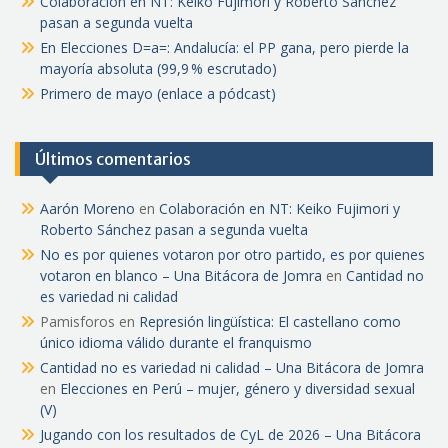
Colaboración en NT: Keiko Fujimori y Roberto Sánchez
pasan a segunda vuelta
En Elecciones D=a=: Andalucía: el PP gana, pero pierde la
mayoría absoluta (99,9 % escrutado)
Primero de mayo (enlace a pódcast)
Últimos comentarios
Aarón Moreno
en
Colaboración en NT: Keiko Fujimori y
Roberto Sánchez pasan a segunda vuelta
No es por quienes votaron por otro partido, es por quienes
votaron en blanco – Una Bitácora de Jomra
en
Cantidad no
es variedad ni calidad
Pamisforos
en
Represión lingüística: El castellano como
único idioma válido durante el franquismo
Cantidad no es variedad ni calidad – Una Bitácora de Jomra
en
Elecciones en Perú – mujer, género y diversidad sexual
(V)
Jugando con los resultados de CyL de 2026 – Una Bitácora