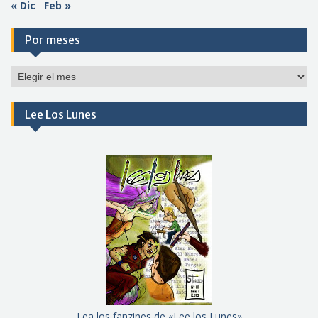
« Dic
Feb »
Por meses
Por
meses
Lee Los Lunes
Lea los fanzines de «Lee los Lunes»