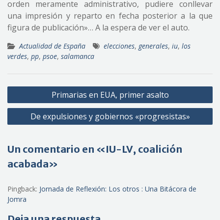
orden meramente administrativo, pudiere conllevar
una impresión y reparto en fecha posterior a la que
figura de publicación»… A la espera de ver el auto.
Actualidad de España
elecciones
,
generales
,
iu
,
los
verdes
,
pp
,
psoe
,
salamanca
Navegación
Primarias en EUA, primer asalto
de
De expulsiones y gobiernos «progresistas»
entradas
Un comentario en «IU-LV, coalición
acabada»
Pingback:
Jornada de Reflexión: Los otros : Una Bitácora de
Jomra
Deja una respuesta