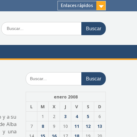
Enlaces rápidos
Buscar:
Buscar:
enero 2008
L
M
X
J
V
S
D
o y a su
1
2
3
4
5
6
de Alba
7
8
9
10
11
12
13
s y una
14
15
16
17
18
19
20