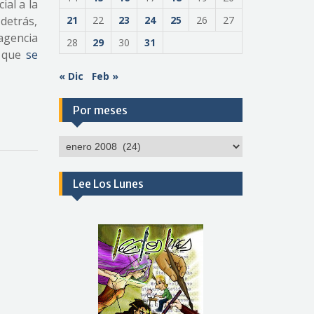
ial a la
 detrás,
21
22
23
24
25
26
27
 agencia
28
29
30
31
n que
se
« Dic
Feb »
Por meses
Por
meses
Lee Los Lunes