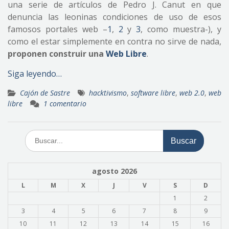
una serie de artículos de Pedro J. Canut en que
denuncia las leoninas condiciones de uso de esos
famosos portales web –
1
,
2
y
3
, como muestra-), y
como el estar simplemente en contra no sirve de nada,
proponen construir una
Web Libre
.
Siga leyendo…
Cajón de Sastre
hacktivismo
,
software libre
,
web 2.0
,
web
libre
1 comentario
Buscar:
agosto 2026
L
M
X
J
V
S
D
1
2
3
4
5
6
7
8
9
10
11
12
13
14
15
16