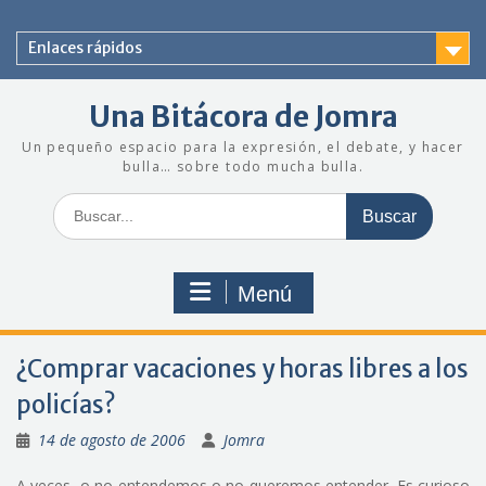
Saltar
al
Enlaces rápidos
contenido
Una Bitácora de Jomra
Un pequeño espacio para la expresión, el debate, y hacer
bulla… sobre todo mucha bulla.
Buscar:
Menú
¿Comprar vacaciones y horas libres a los
policías?
14 de agosto de 2006
Jomra
A veces, o no entendemos o no queremos entender. Es curioso