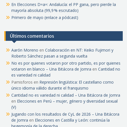
En Elecciones D=a=: Andalucía: el PP gana, pero pierde la
mayoría absoluta (99,9 % escrutado)
Primero de mayo (enlace a pódcast)
Últimos comentarios
Aarón Moreno
en
Colaboración en NT: Keiko Fujimori y
Roberto Sánchez pasan a segunda vuelta
No es por quienes votaron por otro partido, es por quienes
votaron en blanco – Una Bitácora de Jomra
en
Cantidad no
es variedad ni calidad
Pamisforos
en
Represión lingüística: El castellano como
único idioma válido durante el franquismo
Cantidad no es variedad ni calidad – Una Bitácora de Jomra
en
Elecciones en Perú – mujer, género y diversidad sexual
(V)
Jugando con los resultados de CyL de 2026 – Una Bitácora
de Jomra
en
Elecciones en Castilla y León: continúa la
hegemonía de la derecha