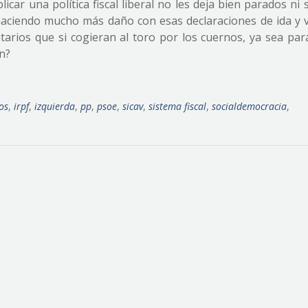
ar una política fiscal liberal no les deja bien parados ni 
haciendo mucho más daño con esas declaraciones de ida y v
ntarios que si cogieran al toro por los cuernos, ya sea par
n?
os
,
irpf
,
izquierda
,
pp
,
psoe
,
sicav
,
sistema fiscal
,
socialdemocracia
,