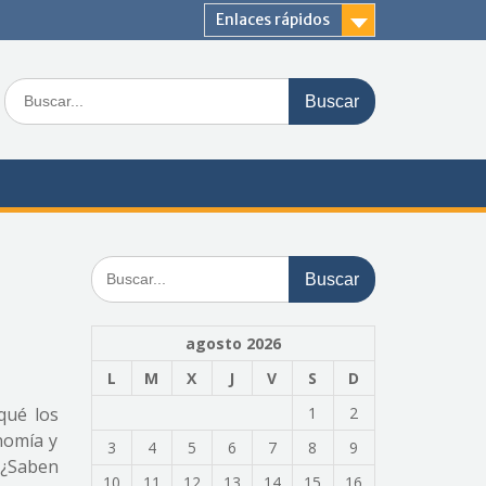
Enlaces rápidos
Buscar:
Buscar:
agosto 2026
L
M
X
J
V
S
D
qué los
1
2
onomía y
3
4
5
6
7
8
9
 ¿Saben
10
11
12
13
14
15
16