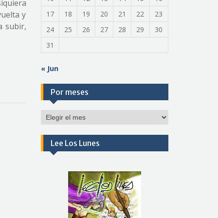
siquiera
uelta y
17
18
19
20
21
22
23
a subir,
24
25
26
27
28
29
30
31
« Jun
Por meses
Por
meses
Lee Los Lunes