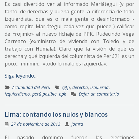
Es casi divertido ver al informado Mariátegui (y por
tanto, de derechas y buena gente, a diferencia de todo
izquierdista, que es o mala gente o desinformado -
como repite Mariátegui cada vez que puede-) calificar
de «rojimio» al nuevo fichaje de PPK, Rudecindo Vega
Carreazo (exministro de vivienda con Toledo y de
trabajo con Humala). Claro que la visión de qué es
derecha y qué izquierda del columnista de Perú21 es un
poco… mmmm… «todo lo malo es izquierda».
Siga leyendo…
Actualidad del Perú
cgtp
,
derecha
,
izquierda
,
izquierdismo
,
perú posible
,
ppk
Dejar un comentario
Lima: contando los nulos y blancos
27 de noviembre de 2013
Jomra
El pasado domingo fueron las elecciones