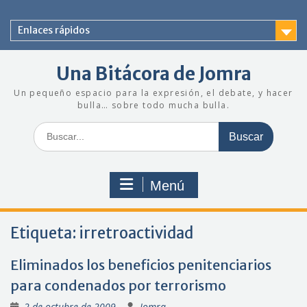
Saltar
al
Enlaces rápidos
contenido
Una Bitácora de Jomra
Un pequeño espacio para la expresión, el debate, y hacer
bulla… sobre todo mucha bulla.
Buscar:
Menú
Etiqueta:
irretroactividad
Eliminados los beneficios penitenciarios
para condenados por terrorismo
2 de octubre de 2009
Jomra