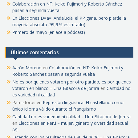
Colaboración en NT: Keiko Fujimori y Roberto Sánchez
pasan a segunda vuelta
En Elecciones D=a=: Andalucía: el PP gana, pero pierde la
mayoría absoluta (99,9 % escrutado)
Primero de mayo (enlace a pódcast)
Últimos comentarios
Aarón Moreno
en
Colaboración en NT: Keiko Fujimori y
Roberto Sánchez pasan a segunda vuelta
No es por quienes votaron por otro partido, es por quienes
votaron en blanco – Una Bitácora de Jomra
en
Cantidad no
es variedad ni calidad
Pamisforos
en
Represión lingüística: El castellano como
único idioma válido durante el franquismo
Cantidad no es variedad ni calidad – Una Bitácora de Jomra
en
Elecciones en Perú – mujer, género y diversidad sexual
(V)
Jugando con los resultados de CyL de 2026 – Una Bitácora