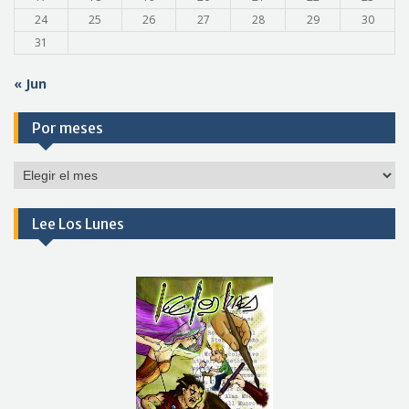
24
25
26
27
28
29
30
31
« Jun
Por meses
Por
meses
Lee Los Lunes