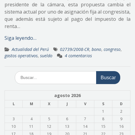
presidente de la cámara, esta propuesta cambia el
sistema actual por uno de asignación fija al congresista,
que además está sujeto al pago del impuesto de la
renta…
Siga leyendo…
Actualidad del Perú
02739/2008-CR
,
bono
,
congreso
,
gastos operativos
,
sueldo
4 comentarios
Buscar:
agosto 2026
L
M
X
J
V
S
D
1
2
3
4
5
6
7
8
9
10
11
12
13
14
15
16
17
18
19
20
21
22
23