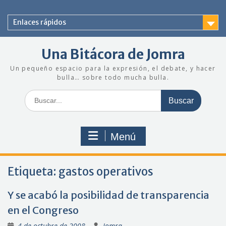
Saltar
al
Enlaces rápidos
contenido
Una Bitácora de Jomra
Un pequeño espacio para la expresión, el debate, y hacer
bulla… sobre todo mucha bulla.
Buscar:
Menú
Etiqueta:
gastos operativos
Y se acabó la posibilidad de transparencia
en el Congreso
4 de octubre de 2008
Jomra