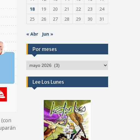
18
19
20
21
22
23
24
25
26
27
28
29
30
31
« Abr
Jun »
Por meses
Por
meses
Lee Los Lunes
 (con
cuparán