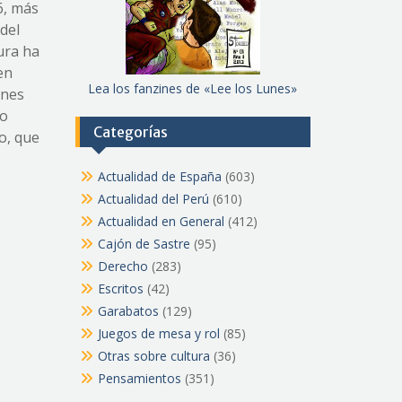
6, más
del
ura ha
en
Lea los fanzines de «Lee los Lunes»
ones
to
Categorías
o, que
Actualidad de España
(603)
Actualidad del Perú
(610)
Actualidad en General
(412)
Cajón de Sastre
(95)
Derecho
(283)
Escritos
(42)
Garabatos
(129)
Juegos de mesa y rol
(85)
Otras sobre cultura
(36)
Pensamientos
(351)