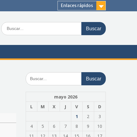
Enlaces rápidos
Buscar:
Buscar:
mayo 2026
L
M
X
J
V
S
D
1
2
3
4
5
6
7
8
9
10
11
12
13
14
15
16
17