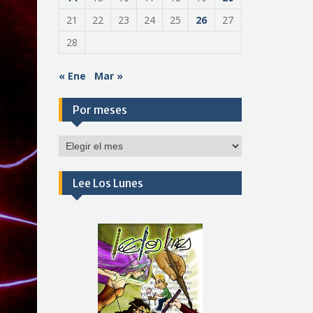
21
22
23
24
25
26
27
28
« Ene
Mar »
Por meses
Por
meses
Lee Los Lunes