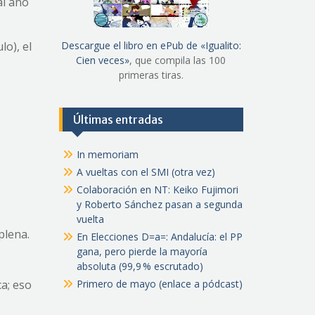
al año
Descargue el libro en ePub de «Igualito:
lo), el
Cien veces»
, que compila las 100
primeras tiras.
Últimas entradas
In memoriam
A vueltas con el SMI (otra vez)
Colaboración en NT: Keiko Fujimori
y Roberto Sánchez pasan a segunda
vuelta
plena.
En Elecciones D=a=: Andalucía: el PP
gana, pero pierde la mayoría
absoluta (99,9 % escrutado)
Primero de mayo (enlace a pódcast)
a; eso