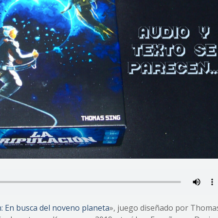
n: En busca del noveno planeta
», juego diseñado por Thoma