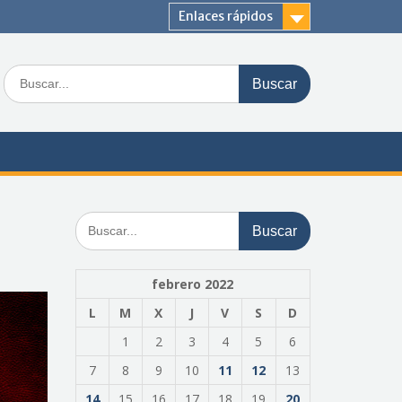
Enlaces rápidos
Buscar:
Buscar:
febrero 2022
L
M
X
J
V
S
D
1
2
3
4
5
6
7
8
9
10
11
12
13
14
15
16
17
18
19
20