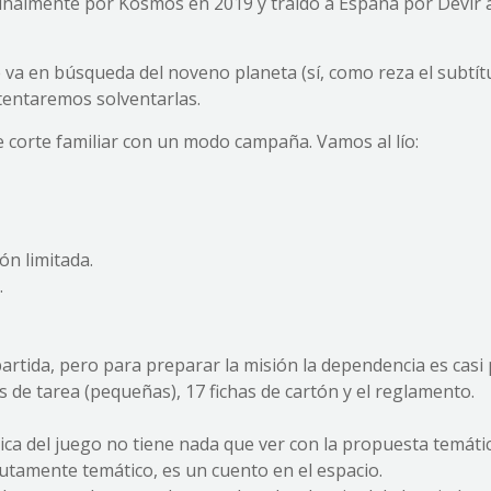
inalmente por Kosmos en 2019 y traído a España por Devir 
va en búsqueda del noveno planeta (sí, como reza el subtítu
intentaremos solventarlas.
 corte familiar con un modo campaña. Vamos al lío:
ón limitada.
.
partida, pero para preparar la misión la dependencia es casi 
as de tarea (pequeñas), 17 fichas de cartón y el reglamento.
ica del juego no tiene nada que ver con la propuesta temátic
lutamente temático, es un cuento en el espacio.