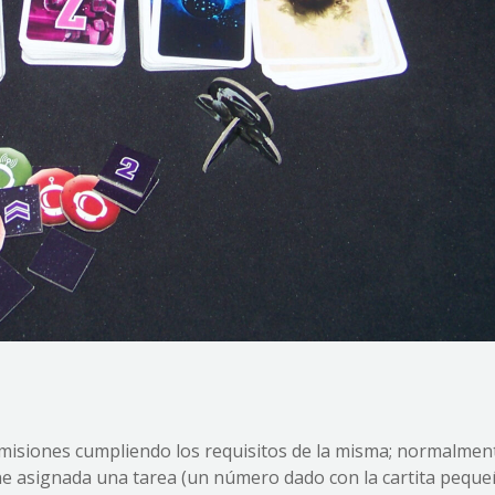
 misiones cumpliendo los requisitos de la misma; normalment
ne asignada una tarea (un número dado con la cartita peque