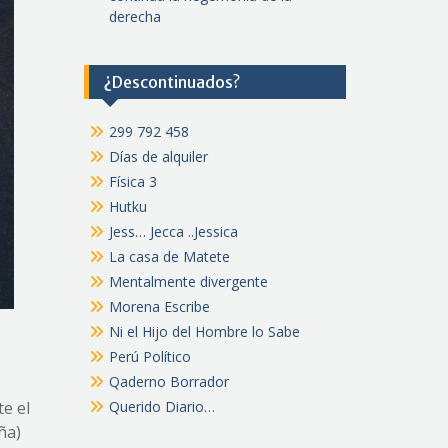
derecha
¿Descontinuados?
299 792 458
Días de alquiler
Física 3
Hutku
Jess… Jecca ..Jessica
La casa de Matete
Mentalmente divergente
Morena Escribe
Ni el Hijo del Hombre lo Sabe
Perú Político
Qaderno Borrador
e el
Querido Diario…
ña)