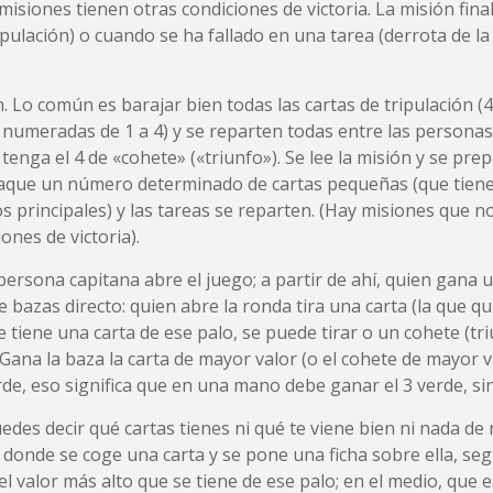
isiones tienen otras condiciones de victoria. La misión final
ipulación) o cuando se ha fallado en una tarea (derrota de la
 Lo común es barajar bien todas las cartas de tripulación (4
o» numeradas de 1 a 4) y se reparten todas entre las personas
 tenga el 4 de «cohete» («triunfo»). Se lee la misión y se pre
e saque un número determinado de cartas pequeñas (que tiene
 principales) y las tareas se reparten. (Hay misiones que n
ones de victoria).
 persona capitana abre el juego; a partir de ahí, quien gana 
bazas directo: quien abre la ronda tira una carta (la que qu
se tiene una carta de ese palo, se puede tirar o un cohete (tr
Gana la baza la carta de mayor valor (o el cohete de mayor va
rde, eso significa que en una mano debe ganar el 3 verde, si
edes decir qué cartas tienes ni qué te viene bien ni nada de 
 donde se coge una carta y se pone una ficha sobre ella, seg
 el valor más alto que se tiene de ese palo; en el medio, que e