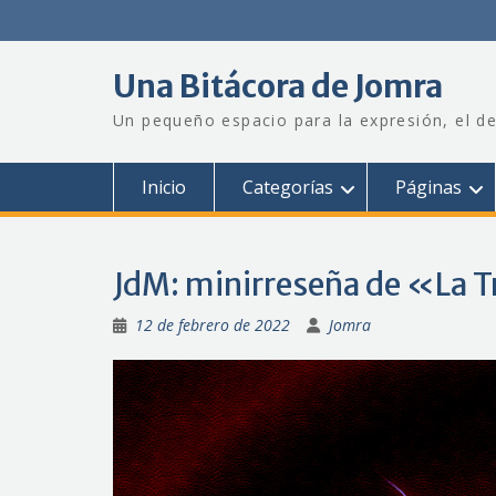
Saltar
al
contenido
Una Bitácora de Jomra
Un pequeño espacio para la expresión, el de
Inicio
Categorías
Páginas
JdM: minirreseña de «La 
12 de febrero de 2022
Jomra