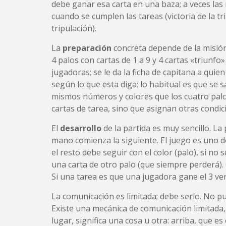
debe ganar esa carta en una baza; a veces las m
cuando se cumplen las tareas (victoria de la tr
tripulación).
La
preparación
concreta depende de la misión.
4 palos con cartas de 1 a 9 y 4 cartas «triunf
jugadoras; se le da la ficha de capitana a quien
según lo que esta diga; lo habitual es que s
mismos números y colores que los cuatro palos
cartas de tarea, sino que asignan otras condici
El
desarrollo
de la partida es muy sencillo. La
mano comienza la siguiente. El juego es uno de 
el resto debe seguir con el color (palo), si no 
una carta de otro palo (que siempre perderá). 
Si una tarea es que una jugadora gane el 3 ve
La comunicación es limitada; debe serlo. No pu
Existe una mecánica de comunicación limitada,
lugar, significa una cosa u otra: arriba, que es