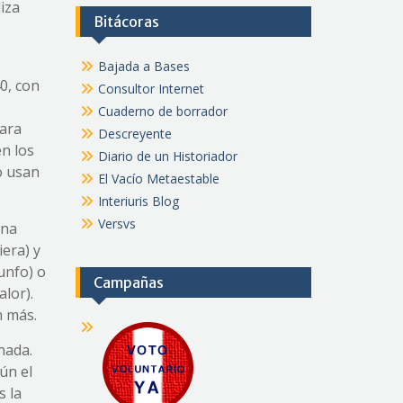
iza
Bitácoras
Bajada a Bases
0, con
Consultor Internet
Cuaderno de borrador
para
Descreyente
n los
Diario de un Historiador
o usan
El Vacío Metaestable
Interiuris Blog
Versvs
una
iera) y
iunfo) o
Campañas
lor).
n más.
nada.
ún el
s la