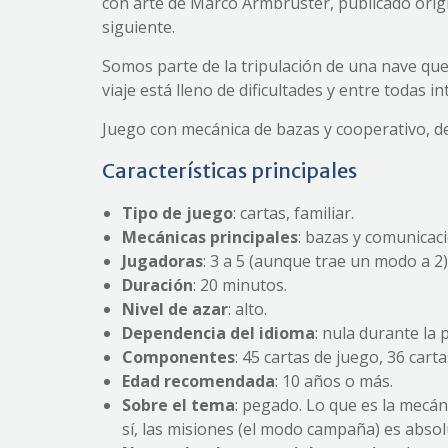
con arte de Marco Armbruster, publicado orig
siguiente.
Somos parte de la tripulación de una nave que 
viaje está lleno de dificultades y entre todas 
Juego con mecánica de bazas y cooperativo, de
Características principales
Tipo de juego
: cartas, familiar.
Mecánica
s
principal
es
: bazas y comunicaci
Jugadoras
: 3 a 5 (aunque trae un modo a 2)
Duración
: 20 minutos.
Nivel de azar
: alto.
Dependencia del idioma
: nula durante la 
Componentes
: 45 cartas de juego, 36 cart
Edad recomendada
: 10 años o más.
Sobre el tema
: pegado. Lo que es la mecán
sí, las misiones (el modo campaña) es abso