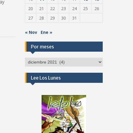
hay
20
21
22
23
24
25
26
27
28
29
30
31
« Nov
Ene »
Por meses
Por
meses
Lee Los Lunes