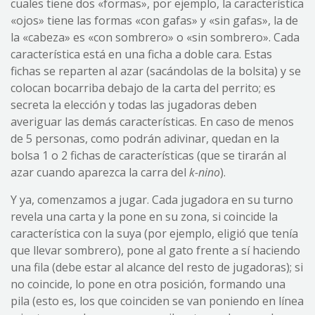
cuales tiene dos «formas», por ejemplo, la característica
«ojos» tiene las formas «con gafas» y «sin gafas», la de
la «cabeza» es «con sombrero» o «sin sombrero». Cada
característica está en una ficha a doble cara. Estas
fichas se reparten al azar (sacándolas de la bolsita) y se
colocan bocarriba debajo de la carta del perrito; es
secreta la elección y todas las jugadoras deben
averiguar las demás características. En caso de menos
de 5 personas, como podrán adivinar, quedan en la
bolsa 1 o 2 fichas de características (que se tirarán al
azar cuando aparezca la carra del
k-nino
).
Y ya, comenzamos a jugar. Cada jugadora en su turno
revela una carta y la pone en su zona, si coincide la
característica con la suya (por ejemplo, eligió que tenía
que llevar sombrero), pone al gato frente a sí haciendo
una fila (debe estar al alcance del resto de jugadoras); si
no coincide, lo pone en otra posición, formando una
pila (esto es, los que coinciden se van poniendo en línea