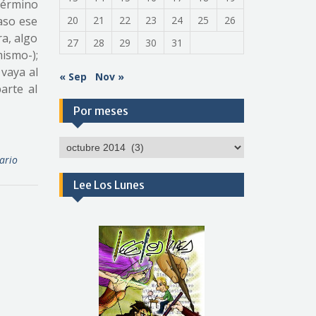
 término
aso ese
20
21
22
23
24
25
26
a, algo
27
28
29
30
31
ismo-);
 vaya al
« Sep
Nov »
arte al
Por meses
Por
meses
ario
Lee Los Lunes