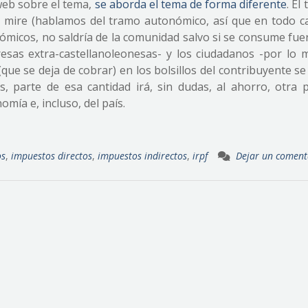
web sobre el tema,
se aborda el tema de forma diferente
. El
e mire (hablamos del tramo autonómico, así que en todo c
ómicos, no saldría de la comunidad salvo si se consume fuer
esas extra-castellanoleonesas- y los ciudadanos -por lo m
e se deja de cobrar) en los bolsillos del contribuyente se
 parte de esa cantidad irá, sin dudas, al ahorro, otra p
mía e, incluso, del país.
os
,
impuestos directos
,
impuestos indirectos
,
irpf
Dejar un coment