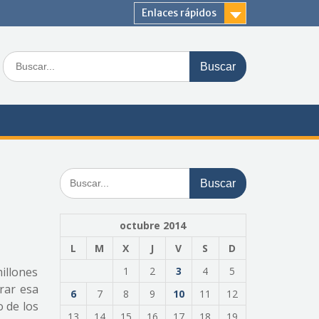
Enlaces rápidos
Buscar:
Buscar:
octubre 2014
L
M
X
J
V
S
D
millones
1
2
3
4
5
brar esa
6
7
8
9
10
11
12
o de los
13
14
15
16
17
18
19