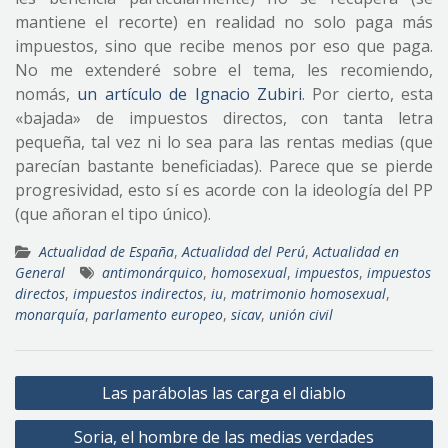
mantiene el recorte) en realidad no solo paga más
impuestos, sino que recibe menos por eso que paga.
No me extenderé sobre el tema, les recomiendo,
nomás,
un artículo de Ignacio Zubiri
. Por cierto, esta
«bajada» de impuestos directos, con tanta letra
pequeña, tal vez ni lo sea para las rentas medias (que
parecían bastante beneficiadas). Parece que se pierde
progresividad, esto sí es acorde con la ideología del PP
(que añoran el tipo único).
Actualidad de España
,
Actualidad del Perú
,
Actualidad en
General
antimonárquico
,
homosexual
,
impuestos
,
impuestos
directos
,
impuestos indirectos
,
iu
,
matrimonio homosexual
,
monarquía
,
parlamento europeo
,
sicav
,
unión civil
Navegación
Las parábolas las carga el diablo
de
Soria, el hombre de las medias verdades
entradas