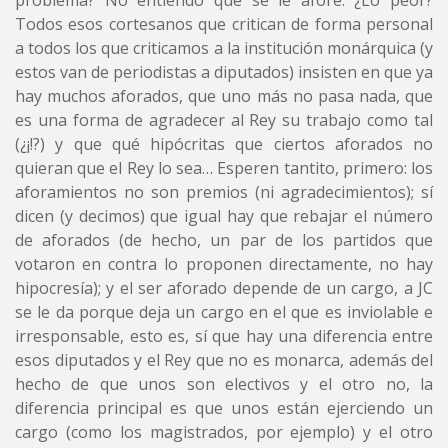
problema? No entiendo que se le afore. ¿Lo peor?
Todos esos cortesanos que critican de forma personal
a todos los que criticamos a la institución monárquica (y
estos van de periodistas a diputados) insisten en que ya
hay muchos aforados, que uno más no pasa nada, que
es una forma de agradecer al Rey su trabajo como tal
(¿¡!?) y que qué hipócritas que ciertos aforados no
quieran que el Rey lo sea… Esperen tantito, primero: los
aforamientos no son premios (ni agradecimientos); sí
dicen (y decimos) que igual hay que rebajar el número
de aforados (de hecho, un par de los partidos que
votaron en contra lo proponen directamente, no hay
hipocresía); y el ser aforado depende de un cargo, a JC
se le da porque deja un cargo en el que es inviolable e
irresponsable, esto es, sí que hay una diferencia entre
esos diputados y el Rey que no es monarca, además del
hecho de que unos son electivos y el otro no, la
diferencia principal es que unos están ejerciendo un
cargo (como los magistrados, por ejemplo) y el otro