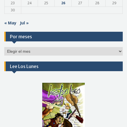
23
24
25
26
27
28
29
30
« May
Jul »
Por meses
Por
meses
Lee Los Lunes