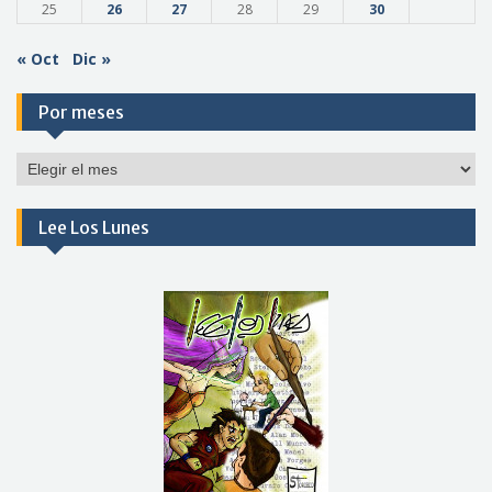
25
26
27
28
29
30
« Oct
Dic »
Por meses
Por
meses
Lee Los Lunes