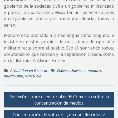
gobierno de la sociedad civil a un gobierno militarizado
y policial; ya bastantes
milicos
tenían los venezolanos
en el gobierno, ahora, por orden presidencial, todos lo
serán.
Maduro está abonado a la neolengua como ninguno, e
insiste en gestos propios de un sistema de opresión
militar directa sobre el pueblo. Eso sí, sonriendo todos,
aceptando lo que reciben y la separación creada, como
en la distopía de Aldous Huxley.
Actualidad en General
Chávez
,
chavismo
,
maduro
,
militarismo
,
venezuela
Navegación
Reflexión sobre el editorial de El Comercio sobre la
de
concentración de medios
entradas
Concentración de voto en… ¿en qué elecciones?