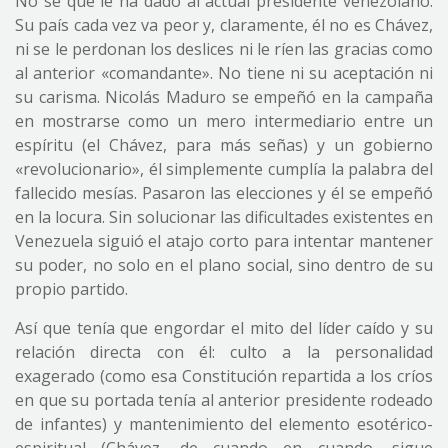
No sé qué le ha dado al actual presidente venezolano.
Su país cada vez va peor y, claramente, él no es Chávez,
ni se le perdonan los deslices ni le ríen las gracias como
al anterior «comandante». No tiene ni su aceptación ni
su carisma. Nicolás Maduro se empeñó en la campaña
en mostrarse como un mero intermediario entre un
espíritu (el Chávez, para más señas) y un gobierno
«revolucionario», él simplemente cumplía la palabra del
fallecido mesías. Pasaron las elecciones y él se empeñó
en la locura. Sin solucionar las dificultades existentes en
Venezuela siguió el atajo corto para intentar mantener
su poder, no solo en el plano social, sino dentro de su
propio partido.
Así que tenía que engordar el mito del líder caído y su
relación directa con él: culto a la personalidad
exagerado (como esa Constitución repartida a los críos
en que su portada tenía al anterior presidente rodeado
de infantes) y mantenimiento del elemento esotérico-