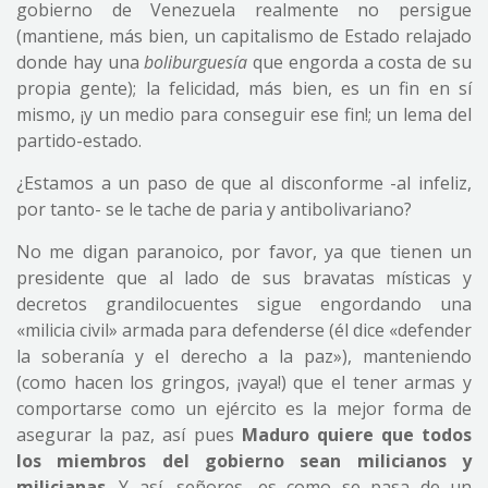
gobierno de Venezuela realmente no persigue
(mantiene, más bien, un capitalismo de Estado relajado
donde hay una
boliburguesía
que engorda a costa de su
propia gente); la felicidad, más bien, es un fin en sí
mismo, ¡y un medio para conseguir ese fin!; un lema del
partido-estado.
¿Estamos a un paso de que al disconforme -al infeliz,
por tanto- se le tache de paria y antibolivariano?
No me digan paranoico, por favor, ya que tienen un
presidente que al lado de sus bravatas místicas y
decretos grandilocuentes sigue engordando una
«milicia civil» armada para defenderse (él dice «defender
la soberanía y el derecho a la paz»), manteniendo
(como hacen los gringos, ¡vaya!) que el tener armas y
comportarse como un ejército es la mejor forma de
asegurar la paz, así pues
Maduro quiere que todos
los miembros del gobierno sean milicianos y
milicianas
. Y así, señores, es como se pasa de un