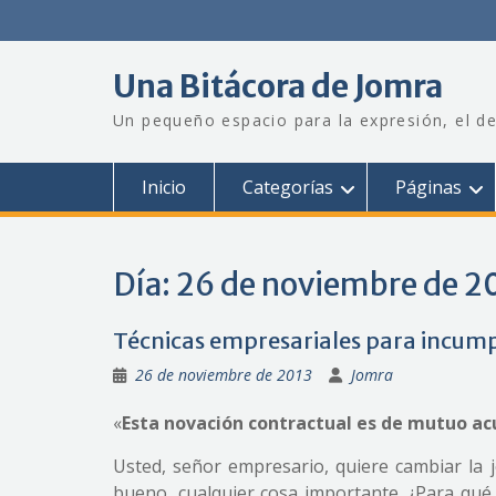
Saltar
al
contenido
Una Bitácora de Jomra
Un pequeño espacio para la expresión, el de
Inicio
Categorías
Páginas
Día:
26 de noviembre de 2
Técnicas empresariales para incumpli
26 de noviembre de 2013
Jomra
«
Esta novación contractual es de mutuo a
Usted, señor empresario, quiere cambiar la jo
bueno, cualquier cosa importante. ¿Para qué 