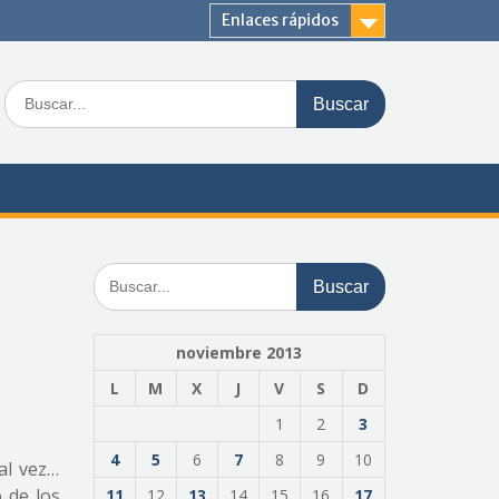
Enlaces rápidos
Buscar:
Buscar:
noviembre 2013
L
M
X
J
V
S
D
1
2
3
4
5
6
7
8
9
10
tal vez…
 de los
11
12
13
14
15
16
17