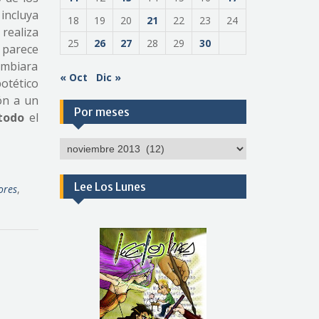
 incluya
18
19
20
21
22
23
24
 realiza
25
26
27
28
29
30
a parece
cambiara
« Oct
Dic »
otético
ón a un
Por meses
todo
el
Por
meses
Lee Los Lunes
ores
,