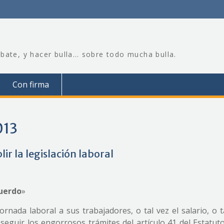
bate, y hacer bulla… sobre todo mucha bulla.
Con firma
013
r la legislación laboral
cuerdo
»
rnada laboral a sus trabajadores, o tal vez el salario, o 
seguir los engorrosos trámites del artículo 41 del Estatuto