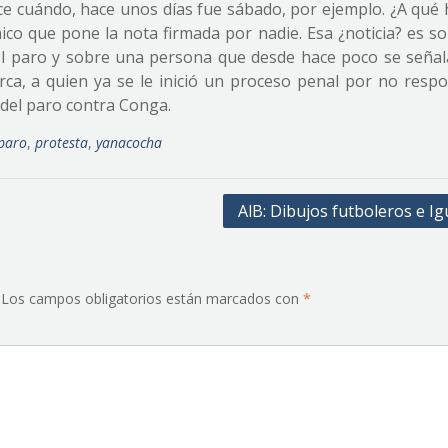
ce cuándo, hace unos días fue sábado, por ejemplo. ¿A qué 
nico que pone la nota firmada por nadie. Esa ¿noticia? es s
 el paro y sobre una persona que desde hace poco se seña
ca, a quien ya se le inició un proceso penal por no respo
 del paro contra Conga.
paro
,
protesta
,
yanacocha
AlB: Dibujos futboleros e Ig
Los campos obligatorios están marcados con
*