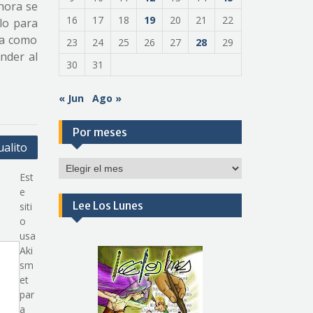
hora se
16
17
18
19
20
21
22
olo para
la como
23
24
25
26
27
28
29
nder al
30
31
« Jun
Ago »
Por meses
ualito
Por
Est
meses
e
Lee Los Lunes
siti
o
usa
Aki
sm
et
par
a