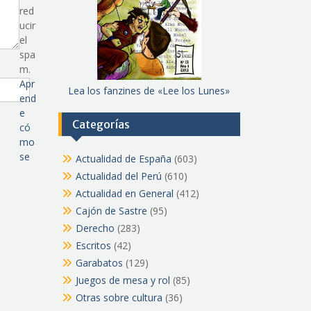
red
ucir
el
spa
m.
Apr
Lea los fanzines de «Lee los Lunes»
end
e
Categorías
có
mo
se
Actualidad de España
(603)
Actualidad del Perú
(610)
Actualidad en General
(412)
Cajón de Sastre
(95)
Derecho
(283)
Escritos
(42)
Garabatos
(129)
Juegos de mesa y rol
(85)
Otras sobre cultura
(36)