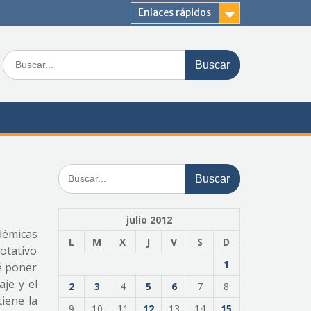
Enlaces rápidos
Buscar:
Buscar:
julio 2012
démicas
L
M
X
J
V
S
D
otativo
1
é poner
aje y el
2
3
4
5
6
7
8
iene la
9
10
11
12
13
14
15