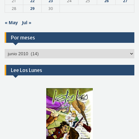
21
22
23
24
25
26
27
28
29
30
« May
Jul »
Por meses
Por
meses
Lee Los Lunes