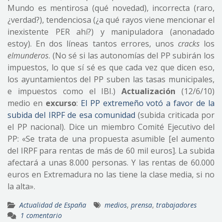
Mundo es mentirosa (qué novedad), incorrecta (raro,
¿verdad?), tendenciosa (¿a qué rayos viene mencionar el
inexistente PER ahí?) y manipuladora (anonadado
estoy). En dos líneas tantos errores, unos
cracks
los
elmunderos
. (No sé si las autonomías del PP subirán los
impuestos, lo que sí sé es que cada vez que dicen eso,
los ayuntamientos del PP suben las tasas municipales,
e impuestos como el IBI.)
Actualización
(12/6/10)
medio en
excurso
:
El PP extremeño votó a favor de la
subida del IRPF de esa comunidad
(subida criticada por
el PP nacional). Dice un miembro Comité Ejecutivo del
PP: «Se trata de una propuesta asumible [el aumento
del IRPF para rentas de más de 60 mil euros]. La subida
afectará a unas 8.000 personas. Y las rentas de 60.000
euros en Extremadura no las tiene la clase media, si no
la alta».
Actualidad de España
medios
,
prensa
,
trabajadores
1 comentario