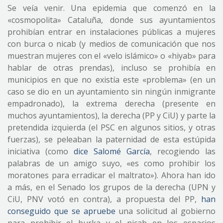
Se veía venir. Una epidemia que comenzó en la
«cosmopolita» Cataluña, donde sus ayuntamientos
prohibían entrar en instalaciones públicas a mujeres
con burca o nicab (y medios de comunicación que nos
muestran mujeres con el «velo islámico» o «hiyab» para
hablar de otras prendas), incluso se prohibía en
municipios en que no existía este «problema» (en un
caso se dio en un ayuntamiento sin ningún inmigrante
empadronado), la extrema derecha (presente en
muchos ayuntamientos), la derecha (PP y CiU) y parte la
pretendida izquierda (el PSC en algunos sitios, y otras
fuerzas), se peleaban la paternidad de esta estúpida
iniciativa (como
dice Salomé García
, recogiendo las
palabras de un amigo suyo, «es como prohibir los
moratones para erradicar el maltrato»). Ahora han ido
a más, en el Senado los grupos de la derecha (UPN y
CiU, PNV votó en contra), a propuesta del PP,
han
conseguido que se apruebe
una solicitud al gobierno