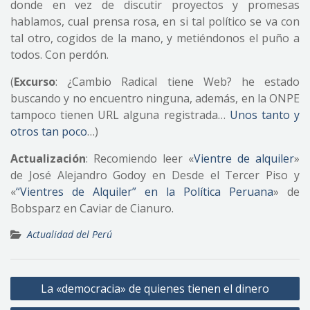
donde en vez de discutir proyectos y promesas
hablamos, cual prensa rosa, en si tal político se va con
tal otro, cogidos de la mano, y metiéndonos el puño a
todos. Con perdón.
(
Excurso
: ¿Cambio Radical tiene Web? he estado
buscando y no encuentro ninguna, además, en la ONPE
tampoco tienen URL alguna registrada…
Unos tanto y
otros tan poco
…)
Actualización
: Recomiendo leer «
Vientre de alquiler
»
de José Alejandro Godoy en Desde el Tercer Piso y
«
“Vientres de Alquiler” en la Política Peruana
» de
Bobsparz en Caviar de Cianuro.
Actualidad del Perú
Navegación
La «democracia» de quienes tienen el dinero
de