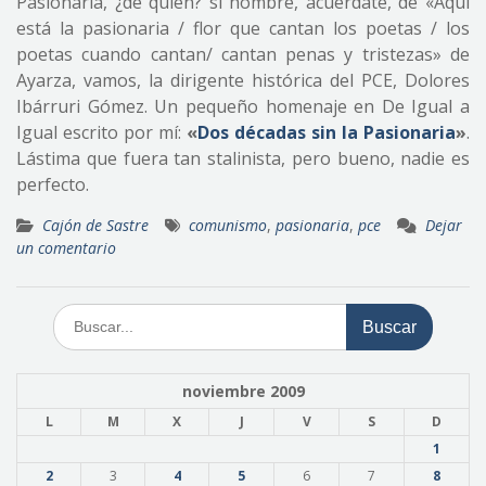
Pasionaria, ¿de quién? sí hombre, acuérdate, de «Aquí
está la pasionaria / flor que cantan los poetas / los
poetas cuando cantan/ cantan penas y tristezas» de
Ayarza, vamos, la dirigente histórica del PCE, Dolores
Ibárruri Gómez. Un pequeño homenaje en De Igual a
Igual escrito por mí:
«
Dos décadas sin la Pasionaria
»
.
Lástima que fuera tan stalinista, pero bueno, nadie es
perfecto.
Cajón de Sastre
comunismo
,
pasionaria
,
pce
Dejar
un comentario
Buscar:
noviembre 2009
L
M
X
J
V
S
D
1
2
3
4
5
6
7
8