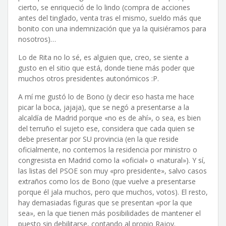
cierto, se enriqueció de lo lindo (compra de acciones
antes del tinglado, venta tras el mismo, sueldo más que
bonito con una indemnización que ya la quisiéramos para
nosotros)…
Lo de Rita no lo sé, es alguien que, creo, se siente a
gusto en el sitio que está, donde tiene más poder que
muchos otros presidentes autonómicos :P.
A mí me gustó lo de Bono (y decir eso hasta me hace
picar la boca, jajaja), que se negó a presentarse a la
alcaldía de Madrid porque «no es de ahí», o sea, es bien
del terruño el sujeto ese, considera que cada quien se
debe presentar por SU provincia (en la que reside
oficialmente, no contemos la residencia por ministro o
congresista en Madrid como la «oficial» o «natural»). Y sí,
las listas del PSOE son muy «pro presidente», salvo casos
extraños como los de Bono (que vuelve a presentarse
porque él jala muchos, pero que muchos, votos). El resto,
hay demasiadas figuras que se presentan «por la que
sea», en la que tienen más posibilidades de mantener el
puesto sin debilitarse, contando al propio Rajoy.