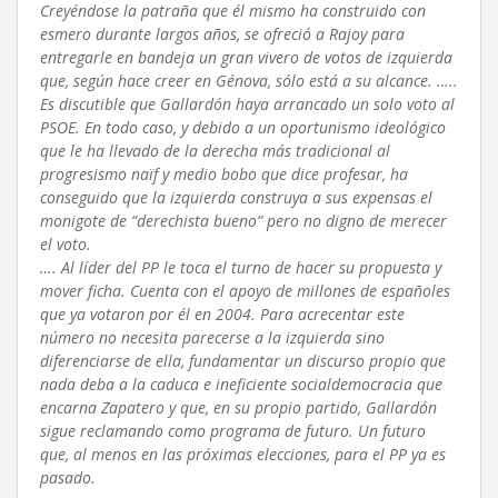
Creyéndose la patraña que él mismo ha construido con
esmero durante largos años, se ofreció a Rajoy para
entregarle en bandeja un gran vivero de votos de izquierda
que, según hace creer en Génova, sólo está a su alcance. …..
Es discutible que Gallardón haya arrancado un solo voto al
PSOE. En todo caso, y debido a un oportunismo ideológico
que le ha llevado de la derecha más tradicional al
progresismo naïf y medio bobo que dice profesar, ha
conseguido que la izquierda construya a sus expensas el
monigote de “derechista bueno” pero no digno de merecer
el voto.
…. Al líder del PP le toca el turno de hacer su propuesta y
mover ficha. Cuenta con el apoyo de millones de españoles
que ya votaron por él en 2004. Para acrecentar este
número no necesita parecerse a la izquierda sino
diferenciarse de ella, fundamentar un discurso propio que
nada deba a la caduca e ineficiente socialdemocracia que
encarna Zapatero y que, en su propio partido, Gallardón
sigue reclamando como programa de futuro. Un futuro
que, al menos en las próximas elecciones, para el PP ya es
pasado.