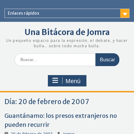
Saltar
al
Enlaces rápidos
contenido
Una Bitácora de Jomra
Un pequeño espacio para la expresión, el debate, y hacer
bulla… sobre todo mucha bulla.
Buscar:
Menú
Día:
20 de febrero de 2007
Guantánamo: los presos extranjeros no
pueden recurrir
20 de febrero de 2007
Jomra