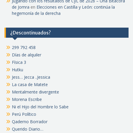
Jugando con los resultados de CyL de 2026 – Una Bitácora
de Jomra
en
Elecciones en Castilla y León: continúa la
hegemonía de la derecha
¿Descontinuados?
299 792 458
Días de alquiler
Física 3
Hutku
Jess… Jecca ..Jessica
La casa de Matete
Mentalmente divergente
Morena Escribe
Ni el Hijo del Hombre lo Sabe
Perú Político
Qaderno Borrador
Querido Diario…