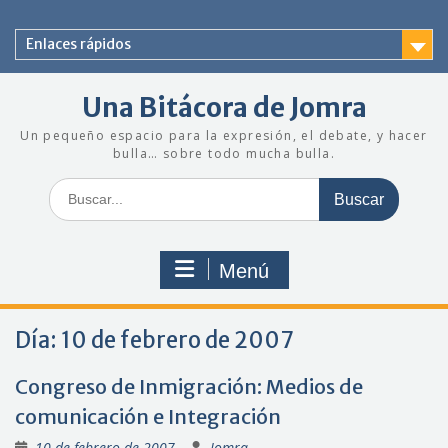
Saltar
al
Enlaces rápidos
contenido
Una Bitácora de Jomra
Un pequeño espacio para la expresión, el debate, y hacer
bulla… sobre todo mucha bulla.
Buscar:
Menú
Día:
10 de febrero de 2007
Congreso de Inmigración: Medios de
comunicación e Integración
10 de febrero de 2007
Jomra