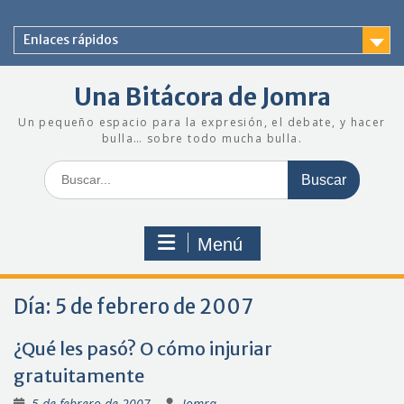
Saltar
al
Enlaces rápidos
contenido
Una Bitácora de Jomra
Un pequeño espacio para la expresión, el debate, y hacer
bulla… sobre todo mucha bulla.
Buscar:
Menú
Día:
5 de febrero de 2007
¿Qué les pasó? O cómo injuriar
gratuitamente
5 de febrero de 2007
Jomra