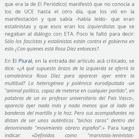
que era la de El Periódico) manifestó que no conocía a
los de UCE hasta el otro día, que los vió en la
manifestación y que sabía -había leído- que eran
estalinistas y que esos eran los
izquierdistas
que se
negaban al diálogo con ETA. Poco le faltó para decir:
Sólo los fascistas y estalinistas están contra el gobierno en
esto ¿Con quienes está Rosa Díez entonces?
.
En
El Plural
, en la entrada del artículo acá criticado, se
dice: «
¿A qué supuesto brazo de la izquierda se aferró la
camaleónica Rosa Díez para aparecer ayer entre la
multitud? La heterogénea y polémica eurodiputada -un
"animal político, capaz de meterse en cualquier partido", en
palabras de un ex profesor universitario del País Vasco-,
aparecía ayer nada más y nada menos que al lado de
banderas del martillo y la hoz. Pero sus acompañantes no
distan de ser unos auténticos "bichos raros" dentro del
denominado "movimiento obrero español".
» Para luego
indicar: «
Definidos como "marxistas-leninistas-