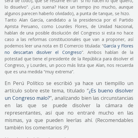
será de todo), que se resume en un “si no hacen lo que quiero,
lo disuelvo”. ¿Les suena? Hace un tiempo (no mucho, aunque
algunos parecen haberlo olvidado), a punta de tanque, se hizo.
Tanto Alan García, candidato a la presidencia por el Partido
Aprista Peruano, como Lourdes Flores, de Unidad Nacional,
hablan de una posible disolución del Congreso si esta no hace
caso a las reformas constitucionales que van a proponer, así
podemos leer una nota en El Comercio titulada: “
García y Flores
no descartan disolver el Congreso
”. Ambos hablan de la
potestad que tiene el presidente de la República para disolver el
Congreso, y Lourdes, un poco más lista que Alan, nos recuerda
que es una medida “muy extrema”.
En Perú Político se escribió ya hace un tiempillo un
artículo sobre este tema, titulado “
¿Es bueno disolver
un Congreso malo?
”, analizando bien las circunstancias
en las que se puede disolver la cámara de
representantes, así que no entraré mucho en las
mismas, ya que pueden leerlas ahí. (Recomendables
también los comentarios :P)