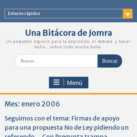
Saltar
al
Enlaces rápidos
contenido
Una Bitácora de Jomra
Un pequeño espacio para la expresión, el debate, y hacer
bulla… sobre todo mucha bulla.
Buscar:
Menú
Mes:
enero 2006
Seguimos con el tema: Firmas de apoyo
para una propuesta No de Ley pidiendo un
referendo… Con Pregunta trampa.