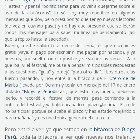
“Festival” y pensé “bonito tema para volver a quejarme sobre el
uso de las bitácoras”, lo sé, soy muy repetitivo en algunos
mensajes que doy, pero presupongo que tengo nuevos lectores
(de vez en cuando pasa) y no hay que presumir que se leerán
todos mis mensajes para saber mi línea de pensamiento (así
que la repito hasta la saciedad).
Bueno, me he salido totalmente del tema, es que escribir es
gratis (vaya, ni pago por escribir ni me pagan por hacerlo), y ya
puestos, uno suelta todo lo posible y se va por las ramas… A lo
que iba, vi el festival, me puse a pensar mis posibles respuestas
a las cuestiones “guía” y lo dejé “para otro día”… Los otros días
fueron pasando, y hoy entré a la bitácora de
El Útero de de
Marita
(llevada por Ocram) y tenía un mensaje del 17 de enero
titulado “
Blogs y Periodistas
”, que está muy bueno, debieran
leerlo, y recordé el festival de marras, pasé corriendo a la
noticia del festival y ya había acabado el plazo ¡¡lástima!! Esto de
no participar porque se acaba el plazo y has estado “dejándolo
para mañana” ya es una tónica general del día a día.
Pero entré a ver, ya que estaba en
la bitácora de Blogs
Perú
, toda la bitácora, a ver qué nuevas nos traían, y