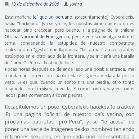
13 de diciembre de 2005
Jomra
Esta mañana
leí que un peruano
, (presuntamente) Cyberalexis,
había "hackeado" (ya sé ya sé, los puristas dirán que eso no es
hackear, sino crackear, pero bueno…) la página de la chilena
Oficina Nacional de Emergencia
, pensé en escribir algo sobre el
tema, condenando la estupidez de nuestro compatriota
realizando un "gesto" que llamaría a "las armas" a otros tantos
estúpidos en el otro lado de la frontera, y se iniciaría una batalla
de "
lamer
". Pero al final no lo hice…
Pocas horas después de dejar de lado una posible entrada, me
mandan un correo con cuatro enlaces, guerra declarada por lo
visto. Si es que, cuando un tonto tira una piedra, otro tonto
responde con la misma medida. Y como tontos hay en todos
lados, pues comienzan a llover piedras.
Recapitulemos un poco, Cyberalexis hacekea (o crackea
:P) una página "oficial" de nuestro país vecino, con
proclamas patriotas "pro-Perú", y se "le acusa" de
poner una serie de imágenes de dos hombres teniendo
relaciones sexuales, en que cada uno representaba a