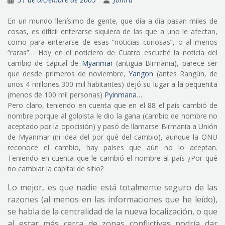
En un mundo llenísimo de gente, que día a día pasan miles de
cosas, es difícil enterarse siquiera de las que a uno le afectan,
como para enterarse de esas “noticias curiosas”, o al menos
“raras”… Hoy en el noticiero de Cuatro escuché la noticia del
cambio de capital de
Myanmar
(antigua Birmania), parece ser
que desde primeros de noviembre,
Yangon
(antes Rangún, de
unos 4 millones 300 mil habitantes) dejó su lugar a la pequeñita
(menos de 100 mil personas)
Pyinmana
…
Pero claro, teniendo en cuenta que en el 88 el país cambió de
nombre porque al golpista le dio la gana (cambio de nombre no
aceptado por la opocisión) y pasó de llamarse Birmania a Unión
de Myanmar (ni idea del por qué del cambio), aunque la ONU
reconoce el cambio, hay países que aún no lo aceptan.
Teniendo en cuenta que le cambió el nombre al país ¿Por qué
no cambiar la capital de sitio?
Lo mejor, es que nadie está totalmente seguro de las
razones (al menos en las informaciones que he leído),
se habla de la centralidad de la nueva localización, o que
al estar más cerca de zonas conflictivas podría dar