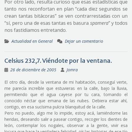
Por otro lado, resulta curioso que esas estadísticas que
tanto nos reconfortan en plan “cada diez segundos se
crean tantas bitácoras” se ven contrarrestadas con un
“sí, pero una de esas tantas es basura
spamera
” y todos
nos fastidiamos entretando.
Actualidad en General
Dejar un comentario
Celsius 232,7. Viéndote por la ventana.
26 de diciembre de 2005
Jomra
El otro día, desde la ventana de mi habitación, conseguí verte,
me parecía increíble que estuvieras en la calle, bajo la lluvia,
permitiendo que el agua cayese por tu cara, tomando el
conocido néctar que emana de las nubes. Debiera estar ahí,
contigo, en esa sucísima pulcra blanquitud de la calle.
Pero no puedo, algo me lo impide, estoy acá, lamiéndome las
heridas, deseando salir a pasear contigo, recoger los dientes de
león, contemplar los nogales, observar a la gente, vivir esa
locura que hace la verdadera felicidad, oír las historias de ese tío