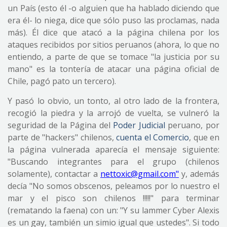
un País (esto él -o alguien que ha hablado diciendo que
era él- lo niega, dice que sólo puso las proclamas, nada
más). Él dice que atacó a la página chilena por los
ataques recibidos por sitios peruanos (ahora, lo que no
entiendo, a parte de que se tomace "la justicia por su
mano" es la tontería de atacar una página oficial de
Chile, pagó pato un tercero).
Y pasó lo obvio, un tonto, al otro lado de la frontera,
recogió la piedra y la arrojó de vuelta, se vulneró la
seguridad de la Página del
Poder Judicial
peruano, por
parte de "hackers" chilenos,
cuenta el Comercio
, que en
la página vulnerada aparecía el mensaje
siguiente:
"Buscando integrantes para el grupo (chilenos
solamente), contactar a
nettoxic@gmail.com"
y, además
decía "No somos obscenos, peleamos por lo nuestro el
mar y el pisco son chilenos !!!!!" para terminar
(rematando la faena) con un: "Y su lammer Cyber Alexis
es un gay, también un simio igual que ustedes". Si todo