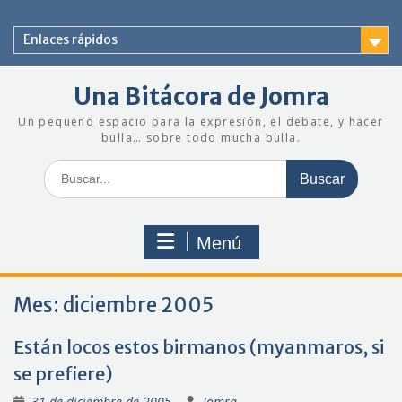
Saltar
al
Enlaces rápidos
contenido
Una Bitácora de Jomra
Un pequeño espacio para la expresión, el debate, y hacer
bulla… sobre todo mucha bulla.
Buscar:
Menú
Mes:
diciembre 2005
Están locos estos birmanos (myanmaros, si
se prefiere)
31 de diciembre de 2005
Jomra