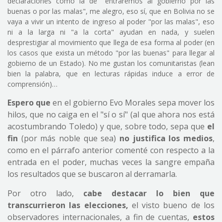
declaraciones como la de "entraremos al gobierno por las
buenas o por las malas", me alegro, eso sí, que en Bolivia no se
vaya a vivir un intento de ingreso al poder "por las malas", eso
ni a la larga ni "a la corta" ayudan en nada, y suelen
desprestigiar al movimiento que llega de esa forma al poder (en
los casos que exista un método "por las buenas" para llegar al
gobierno de un Estado). No me gustan los comunitaristas (lean
bien la palabra, que en lecturas rápidas induce a error de
comprensión)…
Espero que
en el gobierno Evo Morales sepa mover los
hilos, que no caiga en el "sí o sí" (al que ahora nos está
acostumbrando Toledo) y que, sobre todo, sepa que
el
fin
(por más noble que sea)
no justifica los medios
,
como en el párrafo anterior comenté con respecto a la
entrada en el poder, muchas veces la sangre empaña
los resultados que se buscaron al derramarla.
Por otro lado,
cabe destacar lo bien que
transcurrieron las elecciones,
el visto bueno de los
observadores internacionales, a fin de cuentas,
estos