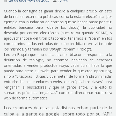
28 de diciembre de 2005
Jomra
Cuando la consigna es ganar dinero a cualquier precio, en esto
de la red se recurren a prácticas como la estafa electrónica (por
ejemplo esa inundación de correos que se hacen pasar por “tu”
entidad bancaria para robarte los datos), la publicidad no
deseada por correo electrónico (nuestro ya querido SPAM), y
aprovechándose del tirón bitacorero, tenemos el “spam” en los
comentarios de las entradas de cualquier bitacorero víctima de
los mismos, y también los “
splogs
” (“spam” + “blog”).
Leo en Baquia que uno de cada cinco bitácoras responden a la
definición de “splogs”, no estamos hablando de bitácoras
orientadas a vender productos (vaya, cada quien hace lo que
puede para crear su “web” para vender lo que crea oportuno),
sino a “bitácoras ficticias”, que meten de forma “indiscriminada”
entradas llenas de enlaces a webs, o con “palabras claves” para
“engañar” a buscadores y que la gente entre, y a esto lo
sumamos prácticas “negativas” como el direccionar hacia otra
web de forma automática.
Los creadores de estas estadísticas echan parte de la
culpa a la gente de google, sobre todo por su “API”