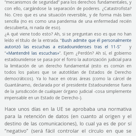
“mecanismos de seguridad” para los derechos fundamentales, y
con ello, cargándose la separación de poderes. ¿Catastrofista?
No. Creo que es una situación reversible, y de forma más bien
sencilla (no es como una pandemia de una enfermedad recién
descubierta, ni nada de eso).
¿A qué viene todo esto? Ah, si se preguntan eso es que no han
leído el título de la entrada. “
Bush admite que él personalmente
autorizó las escuchas a estadounidenses tras el 11-
S
” y
“
«Mantendré las escuchas»
”. Ejem ¿Perdón? Ah sí, el gobierno
estadounidense se pasa por el forro la autorización judicial para
la limitación de un derecho fundamental (esto es común en
todos los países que se autotildan de Estados de Derecho
democráticos). Ya lo hace en otras áreas (como la cárcel de
Guantánamo, declarada por el presidente Estadounidense fuera
de la jurisdicción de cualquier órgano judicial -cosa simplemente
impensable en un Estado de Derecho-).
Hace unos días en la UE se aprobaba una normativa
para la retención de datos (en cuanto al origen y el
destino de las comunicaciones), lo cual ya es de por sí
“negativo” (será fácil controlar el círculo en que se