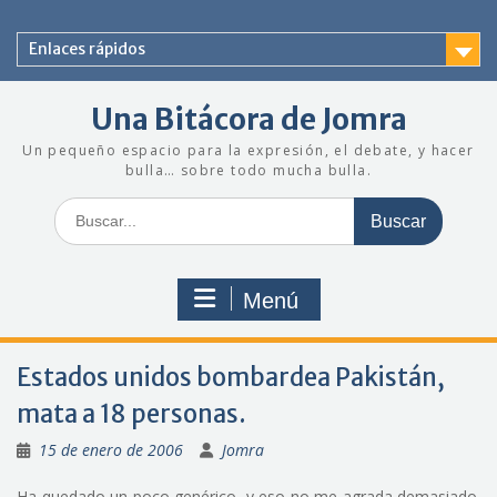
Saltar
al
Enlaces rápidos
contenido
Una Bitácora de Jomra
Un pequeño espacio para la expresión, el debate, y hacer
bulla… sobre todo mucha bulla.
Buscar:
Menú
Estados unidos bombardea Pakistán,
mata a 18 personas.
15 de enero de 2006
Jomra
Ha quedado un poco genérico, y eso no me agrada demasiado.