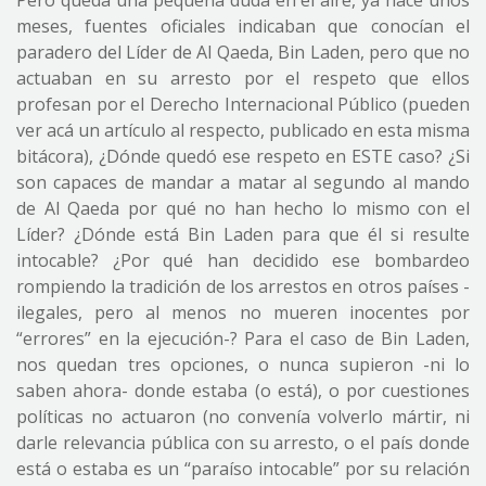
Pero queda una pequeña duda en el aire, ya hace unos
meses, fuentes oficiales indicaban que conocían el
paradero del Líder de Al Qaeda, Bin Laden, pero que no
actuaban en su arresto por el respeto que ellos
profesan por el Derecho Internacional Público (pueden
ver acá un artículo al respecto, publicado en esta misma
bitácora), ¿Dónde quedó ese respeto en ESTE caso? ¿Si
son capaces de mandar a matar al segundo al mando
de Al Qaeda por qué no han hecho lo mismo con el
Líder? ¿Dónde está Bin Laden para que él si resulte
intocable? ¿Por qué han decidido ese bombardeo
rompiendo la tradición de los arrestos en otros países -
ilegales, pero al menos no mueren inocentes por
“errores” en la ejecución-? Para el caso de Bin Laden,
nos quedan tres opciones, o nunca supieron -ni lo
saben ahora- donde estaba (o está), o por cuestiones
políticas no actuaron (no convenía volverlo mártir, ni
darle relevancia pública con su arresto, o el país donde
está o estaba es un “paraíso intocable” por su relación