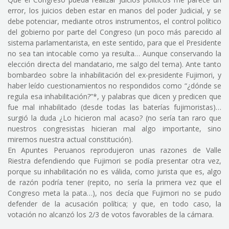
error, los juicios deben estar en manos del poder Judicial, y se
debe potenciar, mediante otros instrumentos, el control político
del gobierno por parte del Congreso (un poco más parecido al
sistema parlamentarista, en este sentido, para que el Presidente
no sea tan intocable como ya resulta… Aunque conservando la
elección directa del mandatario, me salgo del tema). Ante tanto
bombardeo sobre la inhabilitación del ex-presidente Fujimori, y
haber leído cuestionamientos no respondidos como “¿dónde se
regula esa inhabilitación?”*, y palabras que dicen y predicen que
fue mal inhabilitado (desde todas las baterías fujimoristas)…
surgió la duda ¿Lo hicieron mal acaso? (no sería tan raro que
nuestros congresistas hicieran mal algo importante, sino
miremos nuestra actual constitución).
En Apuntes Peruanos reprodujeron unas razones de Valle
Riestra defendiendo que Fujimori se podía presentar otra vez,
porque su inhabilitación no es válida, como jurista que es, algo
de razón podría tener (repito, no sería la primera vez que el
Congreso meta la pata…), nos decía que Fujimori no se pudo
defender de la acusación política; y que, en todo caso, la
votación no alcanzó los 2/3 de votos favorables de la cámara.