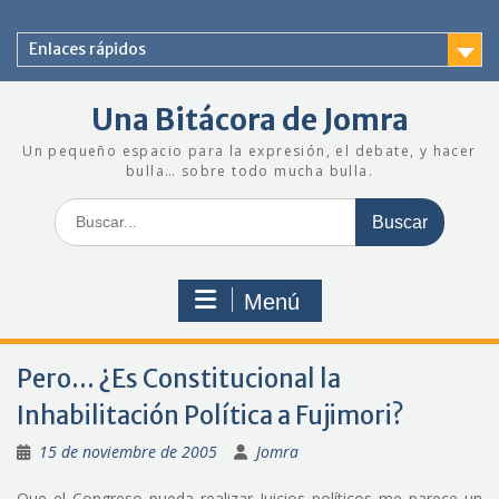
Saltar
al
Enlaces rápidos
contenido
Una Bitácora de Jomra
Un pequeño espacio para la expresión, el debate, y hacer
bulla… sobre todo mucha bulla.
Buscar:
Menú
Pero… ¿Es Constitucional la
Inhabilitación Política a Fujimori?
15 de noviembre de 2005
Jomra
Que el Congreso pueda realizar Juicios políticos me parece un