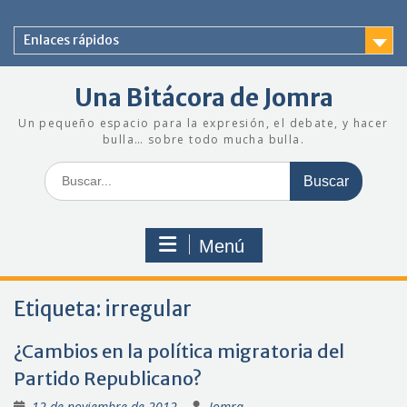
Saltar
al
Enlaces rápidos
contenido
Una Bitácora de Jomra
Un pequeño espacio para la expresión, el debate, y hacer
bulla… sobre todo mucha bulla.
Buscar:
Menú
Etiqueta:
irregular
¿Cambios en la política migratoria del
Partido Republicano?
12 de noviembre de 2012
Jomra