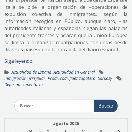
más. El presidente francés asegura que desde España e
Italia se pide la organización de «operaciones de
expulsión colectiva de inmigrantes» según la
información recogida en Público, aunque claro, «las
autoridades italianas y españolas niegan las palabras
del presidente francés y aclaran que la Unión Europea
se limita a organizar repatriaciones conjuntas desde
diversos países» dice la entradilla del diario español.
Siga leyendo…
Actualidad de España
,
Actualidad en General
inmigración
,
irregular
,
Prodi
,
rodríguez zapatero
,
Sarkosy
Dejar un comentario
Buscar:
agosto 2026
L
M
X
J
V
S
D