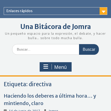
Saltar
al
Enlaces rápidos
contenido
Una Bitácora de Jomra
Un pequeño espacio para la expresión, el debate, y hacer
bulla… sobre todo mucha bulla.
Buscar:
Menú
Etiqueta:
directiva
Haciendo los deberes a última hora… y
mintiendo, claro
14 de junio de 2017
Jomra